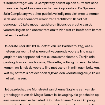
‘Cirquemétrage’
van La Campistany belicht op een surrealistische
manier de dagelijkse sleur van het werk op kantoor. De Spaanse
Júlia Campistany weet het publiek volledig met zich mee te nemen
Inzoomen
in de absurde scenario's waarin ze terechtkomt. Ik had het
genoegen Júlia te mogen assisteren tijdens de creatie van de
voorstelling en ben enorm trots om te zien wat ze heeft bereikt met
het eindresultaat.
De eerste keer dat ik ‘Claudette’ van Cie Balancetoi zag, was ik
meteen verkocht. Het is een ontwapenende voorstelling waarin
jongleren en poppenspel meticuleus samenkomen. Ze zijn erin
geslaagd om een oude dame, Claudette, volledig tot leven te laten
komen, en ik heb de voorstelling met tranen in mijn ogen bekeken.
Wat mij betreft is het echt een dijk van een voorstelling die je zeker
niet wilt missen.
Het gezelschap cie Monstre(s) van Etienne Saglio is een van de
grondleggers van de Magie Nouvelle
-
beweging, die goochelen op
een nieuwe manier benadert. ‘Goupil & Kosmao’
is een knipoog