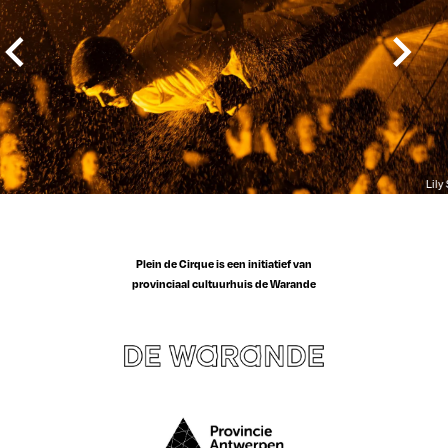
Lily
Plein de Cirque is een initiatief van
provinciaal cultuurhuis de Warande