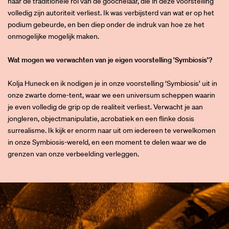
naar de traditionele rol van de goochelaar, die in deze voorstelling
volledig zijn autoriteit verliest. Ik was verbijsterd van wat er op het
podium gebeurde, en ben diep onder de indruk van hoe ze het
onmogelijke mogelijk maken.
Wat mogen we verwachten van je eigen voorstelling 'Symbiosis'?
Kolja Huneck en ik nodigen je in onze voorstelling ‘Symbiosis’
uit in
onze zwarte dome-tent, waar we een universum scheppen waarin
je even volledig de grip op de realiteit verliest. Verwacht je aan
jongleren, objectmanipulatie, acrobatiek en een flinke dosis
surrealisme. Ik kijk er enorm naar uit om iedereen te verwelkomen
in onze Symbiosis-wereld, en een moment te delen waar we de
grenzen van onze verbeelding verleggen.
Overslaan