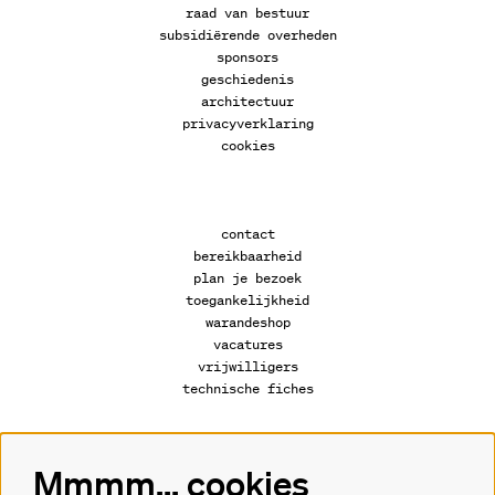
raad van bestuur
subsidiërende overheden
sponsors
geschiedenis
architectuur
privacyverklaring
cookies
contact
bereikbaarheid
plan je bezoek
toegankelijkheid
warandeshop
vacatures
vrijwilligers
technische fiches
Mmmm... cookies
Volg ons