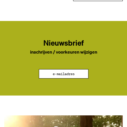
Nieuwsbrief
inschrijven / voorkeuren wijzigen
e-mailadres