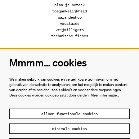
plan je bezoek
toegankelijkheid
warandeshop
vacatures
vrijwilligers
technische fiches
Mmmm... cookies
Volg ons
We maken gebruik van cookies en vergelijkbare technieken om het
gebruik van de website te analyseren, om het mogelijk te maken content
van derden af te beelden, zoals video’s en voor andere toepassingen.
Meld je aan voor de nieuwsbrief.
Deze cookies worden ook geplaatst door derden.
Meer informatie…
inschrijven
alleen functionele cookies
minimale cookies