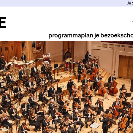
Je 
programma
plan je bezoek
scho