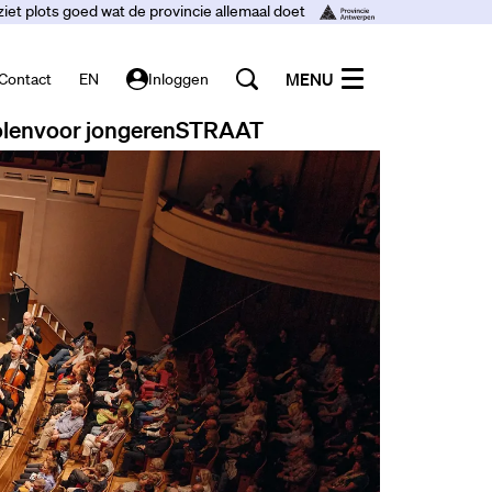
ziet plots goed wat de provincie allemaal doet
MENU
Contact
EN
Inloggen
len
voor jongeren
STRAAT