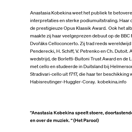
Anastasia Kobekina weet het publiek te betoveren
interpretaties en sterke podiumuitstraling. Haa
de prestigieuze Opus Klassik Award. Ook het albu
maakte zij haar veelgeprezen debuut op de BBC P
Dvořáks Celloconcerto. Zij trad reeds wereldwijd o
Penderecki, H. Schiff, V. Petrenko en Ch. Dutoit.
wedstrijd, de Borletti-Buitoni Trust Award en de 
met cello en studeerde in Duitsland bij Helmerson 
Stradivari-cello uit 1717, die haar ter beschikkin
Habisreutinger-Huggler-Coray. kobekina.info
“Anastasia Kobekina speelt stoere, doortastende
en over de muziek. “ (Het Parool)