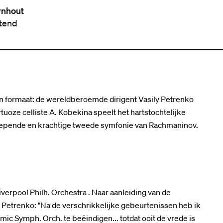
rnhout
ttend
n formaat: de wereldberoemde dirigent Vasily Petrenko
rtuoze celliste A. Kobekina speelt het hartstochtelijke
lepende en krachtige tweede symfonie van Rachmaninov.
iverpool Philh. Orchestra . Naar aanleiding van de
 Petrenko: "Na de verschrikkelijke gebeurtenissen heb ik
mic Symph. Orch. te beëindigen... totdat ooit de vrede is