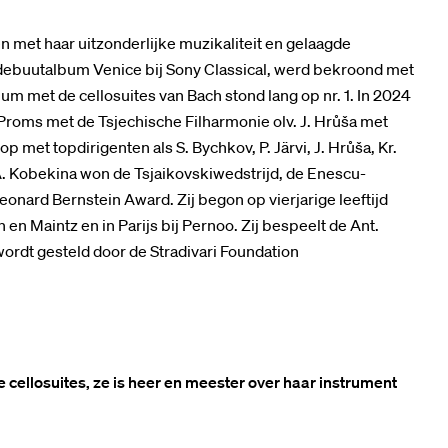
 met haar uitzonderlijke muzikaliteit en gelaagde
r debuutalbum Venice bij Sony Classical, werd bekroond met
m met de cellosuites van Bach stond lang op nr. 1. In 2024
roms met de Tsjechische Filharmonie olv. J. Hrůša met
p met topdirigenten als S. Bychkov, P. Järvi, J. Hrůša, Kr.
 A. Kobekina won de Tsjaikovskiwedstrijd, de Enescu-
Leonard Bernstein Award. Zij begon op vierjarige leeftijd
en Maintz en in Parijs bij Pernoo. Zij bespeelt de Ant.
g wordt gesteld door de Stradivari Foundation
 cellosuites, ze is heer en meester over haar instrument