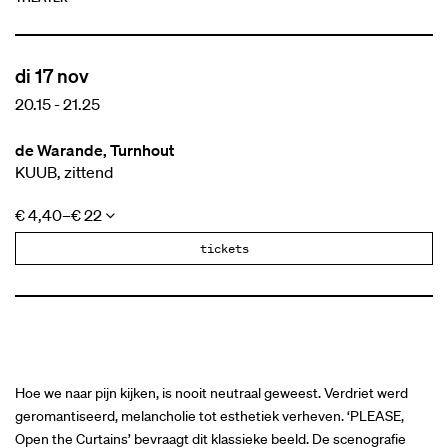
di 17 nov
20.15
-
21.25
de Warande, Turnhout
KUUB, zittend
€ 4,40–€ 22
tickets
Hoe we naar pijn kijken, is nooit neutraal geweest. Verdriet werd
geromantiseerd, melancholie tot esthetiek verheven. ‘PLEASE,
Open the Curtains’ bevraagt dit klassieke beeld. De scenografie