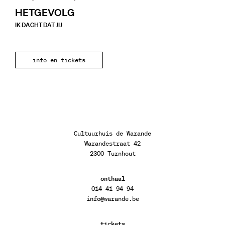
HETGEVOLG
IK DACHT DAT JIJ
info en tickets
Cultuurhuis de Warande
Warandestraat 42
2300 Turnhout
onthaal
014 41 94 94
info@warande.be
tickets