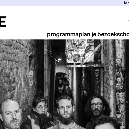
Je 
programma
plan je bezoek
scho