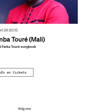
okt 26
20.15
ba Touré (Mali)
i Farka Touré songbook
nfo en tickets
Volg ons