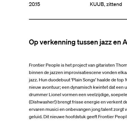
20.15
KUUB, zittend
Op verkenning tussen jazz en A
Frontier People is het project van gitaristen T
binnen de jazzen improvisatiescene vonden elkaa
jazz. Hun duodebuut ‘Plain Songs’ haalde de top 
nieuw avontuur; een dynamisch kwintet dat een u
drummer Lionel vormen een veelzijdige, soepele
(Dishwasher!) brengt frisse energie en verkent d
ervaren musici en onbevangen jong talent zorgt 
geluid. Dit nieuwe hoofdstuk geeft Frontier Peo