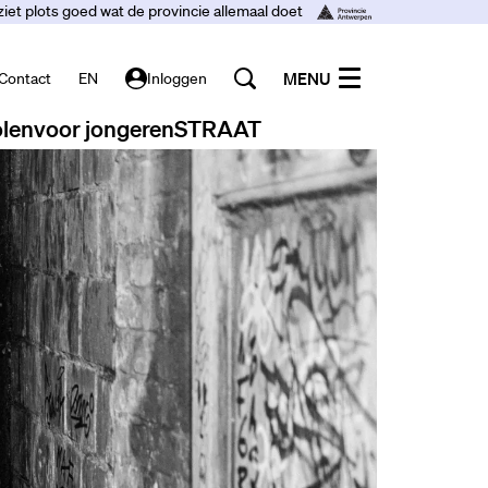
ziet plots goed wat de provincie allemaal doet
MENU
Contact
EN
Inloggen
len
voor jongeren
STRAAT