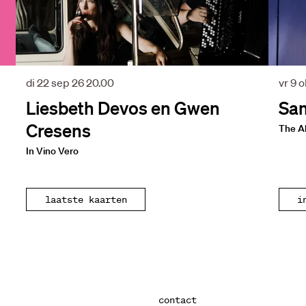
di 22 sep 26
20.00
vr 9 
Liesbeth Devos en Gwen
Sam
Cresens
The Al
In Vino Vero
laatste kaarten
i
contact