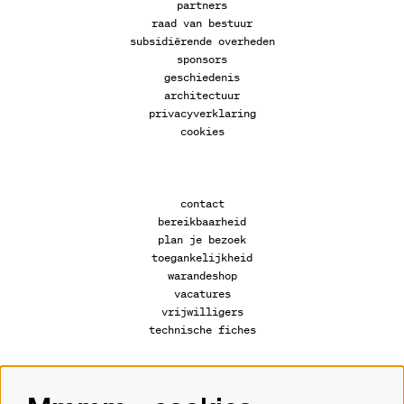
partners
raad van bestuur
subsidiërende overheden
sponsors
geschiedenis
architectuur
privacyverklaring
cookies
contact
bereikbaarheid
plan je bezoek
toegankelijkheid
warandeshop
vacatures
vrijwilligers
technische fiches
Volg ons