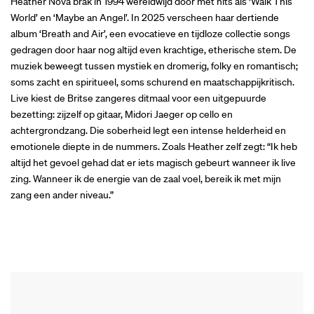
Heather Nova brak in 1994 wereldwijd door met hits als ‘Walk This
World’ en ‘Maybe an Angel’. In 2025 verscheen haar dertiende
album ‘Breath and Air’, een evocatieve en tijdloze collectie songs
gedragen door haar nog altijd even krachtige, etherische stem. De
muziek beweegt tussen mystiek en dromerig, folky en romantisch;
soms zacht en spiritueel, soms schurend en maatschappijkritisch.
Live kiest de Britse zangeres ditmaal voor een uitgepuurde
bezetting: zijzelf op gitaar, Midori Jaeger op cello en
achtergrondzang. Die soberheid legt een intense helderheid en
emotionele diepte in de nummers. Zoals Heather zelf zegt: “Ik heb
altijd het gevoel gehad dat er iets magisch gebeurt wanneer ik live
zing. Wanneer ik de energie van de zaal voel, bereik ik met mijn
zang een ander niveau.”