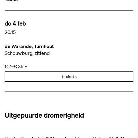
do 4 feb
20.15
de Warande, Turnhout
Schouwburg, zittend
€ 7–€ 35
tickets
Uitgepuurde dromerigheid