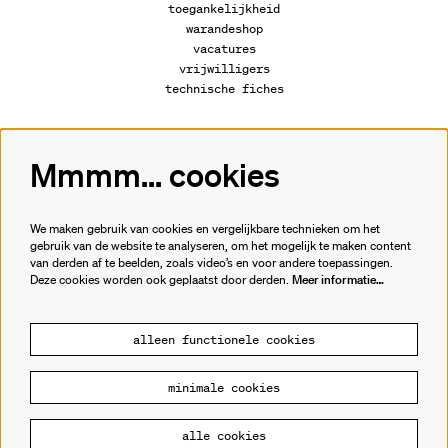
toegankelijkheid
warandeshop
vacatures
vrijwilligers
technische fiches
Mmmm... cookies
Volg ons
We maken gebruik van cookies en vergelijkbare technieken om het
gebruik van de website te analyseren, om het mogelijk te maken content
van derden af te beelden, zoals video’s en voor andere toepassingen.
Meld je aan voor de nieuwsbrief.
Deze cookies worden ook geplaatst door derden.
Meer informatie…
inschrijven
alleen functionele cookies
minimale cookies
© Cultuurhuis de Warande
alle cookies
Powered by
CultureSuite