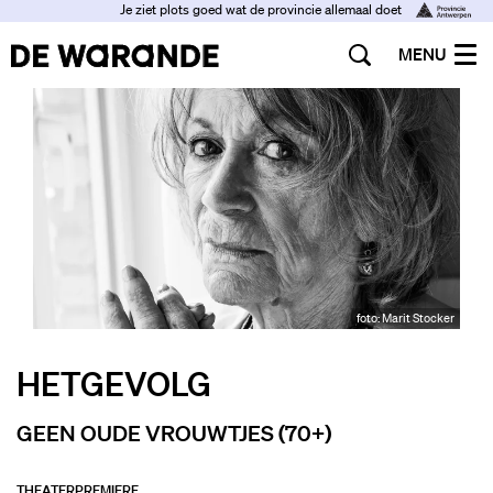
Je ziet plots goed wat de provincie allemaal doet
MENU
foto: Marit Stocker
HETGEVOLG
GEEN OUDE VROUWTJES (70+)
THEATER
PREMIÈRE