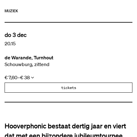
MUZIEK
do 3 dec
20.15
de Warande, Turnhout
Schouwburg, zittend
€ 7,60–€ 38
tickets
Hooverphonic bestaat dertig jaar en viert
dat met een bijzondere jubileumtournee