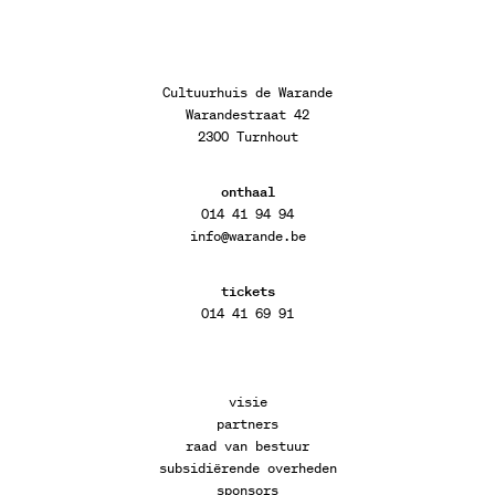
Cultuurhuis de Warande
Warandestraat 42
2300 Turnhout
onthaal
014 41 94 94
info@warande.be
tickets
014 41 69 91
visie
partners
raad van bestuur
subsidiërende overheden
sponsors