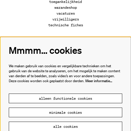
toegankelijkheid
warandeshop
vacatures
vrijwilligers
technische fiches
Mmmm... cookies
Volg ons
We maken gebruik van cookies en vergelijkbare technieken om het
gebruik van de website te analyseren, om het mogelijk te maken content
van derden af te beelden, zoals video’s en voor andere toepassingen.
Meld je aan voor de nieuwsbrief.
Deze cookies worden ook geplaatst door derden.
Meer informatie…
inschrijven
alleen functionele cookies
minimale cookies
© Cultuurhuis de Warande
alle cookies
Powered by
CultureSuite