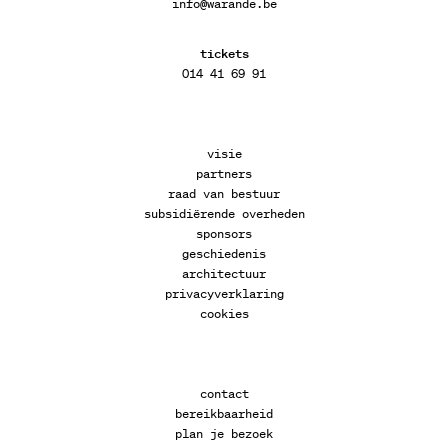
info@warande.be
tickets
014 41 69 91
visie
partners
raad van bestuur
subsidiërende overheden
sponsors
geschiedenis
architectuur
privacyverklaring
cookies
contact
bereikbaarheid
plan je bezoek