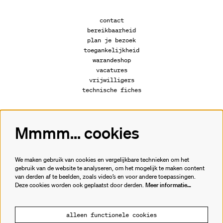
contact
bereikbaarheid
plan je bezoek
toegankelijkheid
warandeshop
vacatures
vrijwilligers
technische fiches
Mmmm... cookies
Volg ons
We maken gebruik van cookies en vergelijkbare technieken om het
gebruik van de website te analyseren, om het mogelijk te maken content
van derden af te beelden, zoals video’s en voor andere toepassingen.
Meld je aan voor de nieuwsbrief.
Deze cookies worden ook geplaatst door derden.
Meer informatie…
inschrijven
alleen functionele cookies