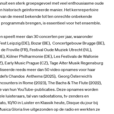
nuit een sterk groepsgevoel met veel enthousiasme oude
 en historisch geïnformeerde manier. Het kernrepertoire
en van de meest bekende tot ten onrechte onbekende
programma’s brengen, is essentieel voor het ensemble.
en speelt meer dan 30 concerten per jaar, waaronder
Fest Leipzig (DE), Bozar (BE), Concertgebouw Brugge (BE),
 de Froville (FR), Festival Oude Muziek Utrecht (NL),
), Kölner Philharmonie (DE), Les Festivals de Wallonie
 (CZ), Early Music Prague (CZ), Tage Alter Musik Regensburg
ealiseerde reeds meer dan 50 video opnames voor haar
del’s Chandos Anthems (2025), Georg Österreich’s
Encounters in Rome (2023), The Bachs & The Flute (2022),
tie van hun YouTube-publicaties. Deze opnames worden
le luisteraars, tal van radiostations, tv-zenders en
o, 10/10 in Luister en Klassik heute, Disque du jour bij
usica Gloria live uitgezonden op de radio en werkten ze