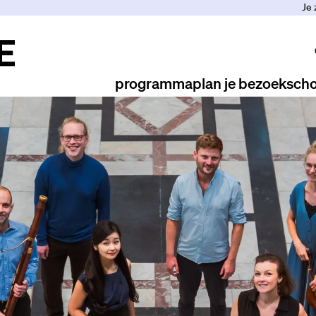
Je 
programma
plan je bezoek
scho