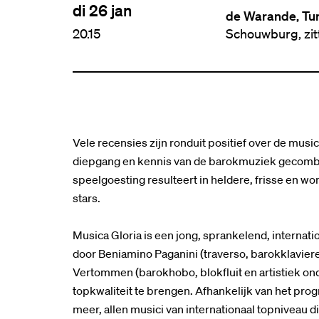
di 26 jan
de Warande, Tu
20.15
Schouwburg, zi
Vele recensies zijn ronduit positief over de musi
diepgang en kennis van de barokmuziek gecombin
speelgoesting resulteert in heldere, frisse en w
stars.
Musica Gloria is een jong, sprankelend, internat
door Beniamino Paganini (traverso, barokklavier
Vertommen (barokhobo, blokfluit en artistiek ond
topkwaliteit te brengen. Afhankelijk van het pro
meer, allen musici van internationaal topniveau d