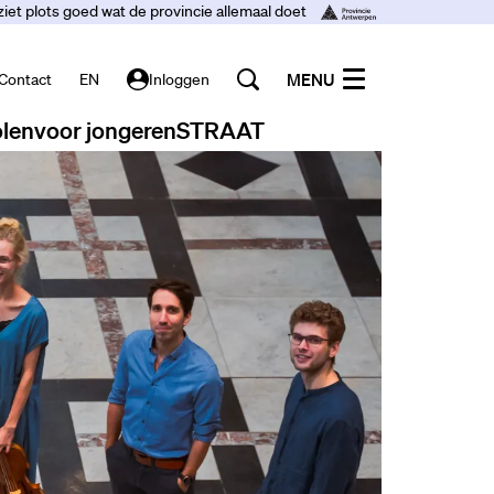
ziet plots goed wat de provincie allemaal doet
MENU
Contact
EN
Inloggen
len
voor jongeren
STRAAT