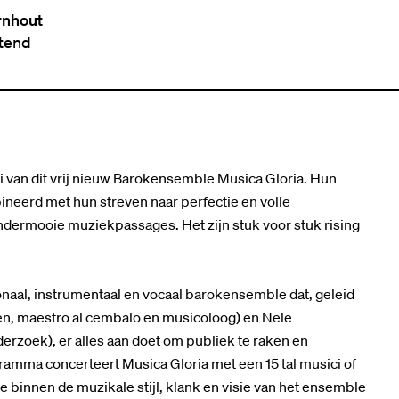
rnhout
ttend
ci van dit vrij nieuw Barokensemble Musica Gloria. Hun
eerd met hun streven naar perfectie en volle
ondermooie muziekpassages. Het zijn stuk voor stuk rising
ionaal, instrumentaal en vocaal barokensemble dat, geleid
en, maestro al cembalo en musicoloog) en Nele
erzoek), er alles aan doet om publiek te raken en
gramma concerteert Musica Gloria met een 15 tal musici of
ie binnen de muzikale stijl, klank en visie van het ensemble