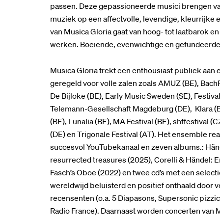
passen. Deze gepassioneerde musici brengen va
muziek op een affectvolle, levendige, kleurrijke
van Musica Gloria gaat van hoog- tot laatbarok 
werken. Boeiende, evenwichtige en gefundeerde 
Musica Gloria trekt een enthousiast publiek aan 
geregeld voor volle zalen zoals AMUZ (BE), Bach
De Bijloke (BE), Early Music Sweden (SE), Festival
Telemann-Gesellschaft Magdeburg (DE), Klara (BE
(BE), Lunalia (BE), MA Festival (BE), shffestival
(DE) en Trigonale Festival (AT). Het ensemble r
succesvol YouTubekanaal en zeven albums.: Hän
resurrected treasures (2025), Corelli & Händel: 
Fasch’s Oboe (2022) en twee cd’s met een selec
wereldwijd beluisterd en positief onthaald door ve
recensenten (o.a. 5 Diapasons, Supersonic pizzicat
Radio France). Daarnaast worden concerten van M