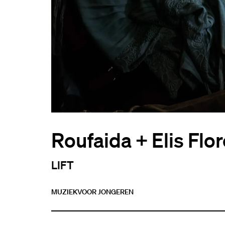
Roufaida + Elis Flo
LIFT
MUZIEK
VOOR JONGEREN