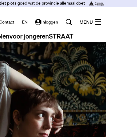
ziet plots goed wat de provincie allemaal doet
MENU
Contact
EN
Inloggen
len
voor jongeren
STRAAT