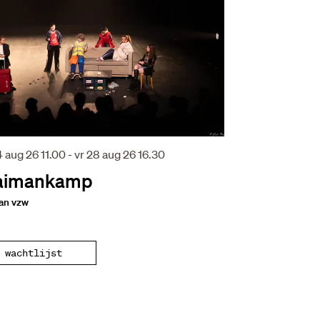
4 aug 26
11.00
-
vr 28 aug 26
16.30
aimankamp
an vzw
wachtlijst