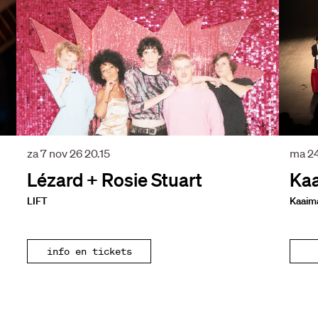
za 7 nov 26
20.15
ma 2
Lézard + Rosie Stuart
Ka
LIFT
Kaaim
info en tickets