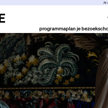
Je 
programma
plan je bezoek
scho