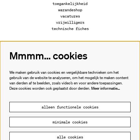
toegankelijkheid
warandeshop
vacatures
vrijwilligers
technische fiches
Mmmm... cookies
Volg ons
We maken gebruik van cookies en vergelijkbare technieken om het
gebruik van de website te analyseren, om het mogelijk te maken content
van derden af te beelden, zoals video’s en voor andere toepassingen.
Meld je aan voor de nieuwsbrief.
Deze cookies worden ook geplaatst door derden.
Meer informatie…
inschrijven
alleen functionele cookies
minimale cookies
© Cultuurhuis de Warande
alle cookies
Powered by
CultureSuite