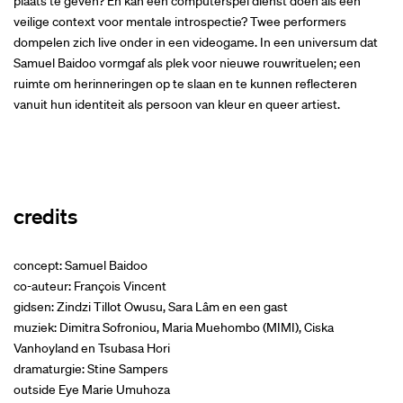
plaats te geven? En kan een computerspel dienst doen als een
veilige context voor mentale introspectie? Twee performers
dompelen zich live onder in een videogame. In een universum dat
Samuel Baidoo vormgaf als plek voor nieuwe rouwrituelen; een
ruimte om herinneringen op te slaan en te kunnen reflecteren
vanuit hun identiteit als persoon van kleur en queer artiest.
credits
concept: Samuel Baidoo
co-auteur: François Vincent
gidsen: Zindzi Tillot Owusu, Sara Lâm en een gast
muziek: Dimitra Sofroniou, Maria Muehombo (MIMI), Ciska
Vanhoyland en Tsubasa Hori
dramaturgie: Stine Sampers
outside Eye Marie Umuhoza