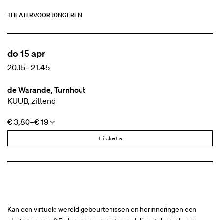
THEATER
VOOR JONGEREN
do 15 apr
20.15
-
21.45
de Warande, Turnhout
KUUB, zittend
€ 3,80–€ 19
tickets
Kan een virtuele wereld gebeurtenissen en herinneringen een