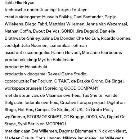
licht: Ellie Bryce
technische ondersteuning: Jurgen Fonteyn
creatie videogame: Hussein Shikha, Dani Santander, Pepijn
Willekens, Diego Fabri, Matthias Willemen, Jenna Van Wezemael,
Nathan Goffin, Ewout De Vos, SONDI, Jira Duguid, Danielle
Brathwaite-Shirley, Salina De Donder, Che Go Eun, Ricardo Gomes,
Jedidjah Julia Noomen, Esmeralda Hoffman
assistentie scenografie: Hanne Holvoet, Marianne Bierbooms
productieleiding: Myrthe Bokelmann
productie: Hanafubuki
productie videogame: Reveal Game Studio
coproductie: Per Podium, C-TAKT, de Brakke Grond, De Singel,
workspacebrussels I Spreiding GOOD COMPANY
met de steun van: de Vlaamse overheid, Tax Shelter van de
Belgische federale overheid, Creative Europe project Digital on
Stage, Het Bos, Campo, De Studio, STUK, De Grote Post,
wpZimmer, STORMOPKOMST, CC Brugge, 0090, VAi, Digital On
Stage, Sybil Berlin en MORPHO I
met dank aan Eva Willemen, Dagmar Blommaert, Nick von kleist,
Marleen Grauls, Chris Hanney, Nikima Jagudajev, Jan Willekens