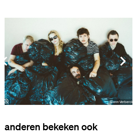
Overslaan
Glenn Verberck
anderen bekeken ook