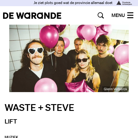
Je ziet plots goed wat de provincie allemaal doet
MENU
Glenn Verberck
WASTE + STEVE
LIFT
MUZIEK