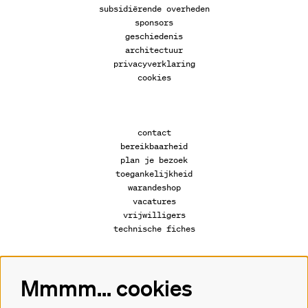
subsidiërende overheden
sponsors
geschiedenis
architectuur
privacyverklaring
cookies
contact
bereikbaarheid
plan je bezoek
toegankelijkheid
warandeshop
vacatures
vrijwilligers
technische fiches
Mmmm... cookies
Volg ons