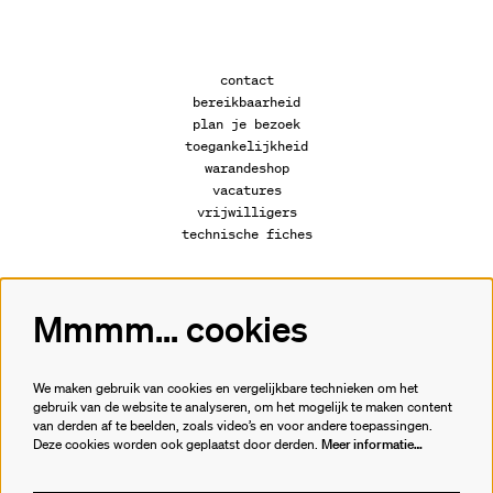
contact
bereikbaarheid
plan je bezoek
toegankelijkheid
warandeshop
vacatures
vrijwilligers
technische fiches
Mmmm... cookies
Volg ons
We maken gebruik van cookies en vergelijkbare technieken om het
gebruik van de website te analyseren, om het mogelijk te maken content
van derden af te beelden, zoals video’s en voor andere toepassingen.
Meld je aan voor de nieuwsbrief.
Deze cookies worden ook geplaatst door derden.
Meer informatie…
inschrijven