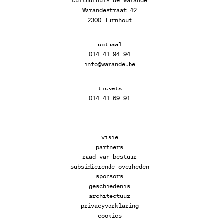
Cultuurhuis de Warande
Warandestraat 42
2300 Turnhout
onthaal
014 41 94 94
info@warande.be
tickets
014 41 69 91
visie
partners
raad van bestuur
subsidiërende overheden
sponsors
geschiedenis
architectuur
privacyverklaring
cookies