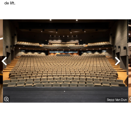
de lift.
Overslaan
Sepp Van Dun