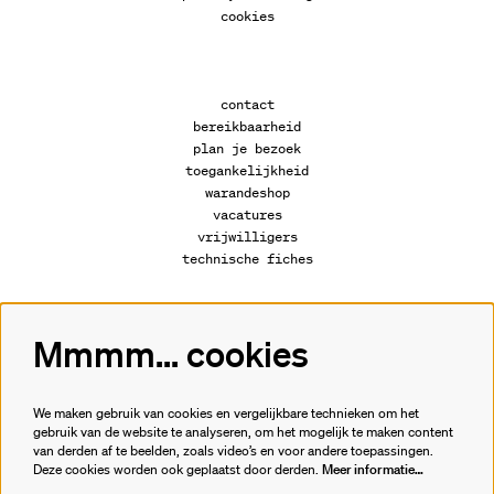
cookies
contact
bereikbaarheid
plan je bezoek
toegankelijkheid
warandeshop
vacatures
vrijwilligers
technische fiches
Mmmm... cookies
Volg ons
We maken gebruik van cookies en vergelijkbare technieken om het
gebruik van de website te analyseren, om het mogelijk te maken content
van derden af te beelden, zoals video’s en voor andere toepassingen.
Meld je aan voor de nieuwsbrief.
Deze cookies worden ook geplaatst door derden.
Meer informatie…