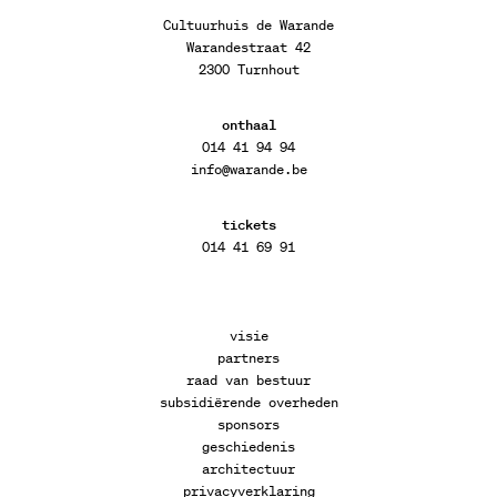
Cultuurhuis de Warande
Warandestraat 42
2300 Turnhout
onthaal
014 41 94 94
info@warande.be
tickets
014 41 69 91
visie
partners
raad van bestuur
subsidiërende overheden
sponsors
geschiedenis
architectuur
privacyverklaring