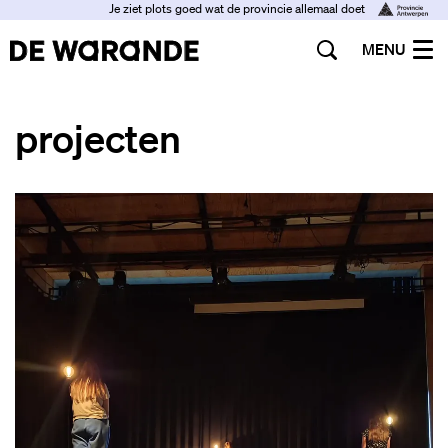
Je ziet plots goed wat de provincie allemaal doet
MENU
projecten