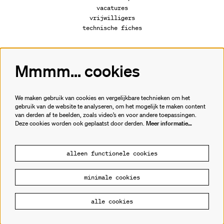
vacatures
vrijwilligers
technische fiches
Mmmm... cookies
Volg ons
We maken gebruik van cookies en vergelijkbare technieken om het
gebruik van de website te analyseren, om het mogelijk te maken content
van derden af te beelden, zoals video’s en voor andere toepassingen.
Meld je aan voor de nieuwsbrief.
Deze cookies worden ook geplaatst door derden.
Meer informatie…
inschrijven
alleen functionele cookies
minimale cookies
© Cultuurhuis de Warande
alle cookies
Powered by
CultureSuite