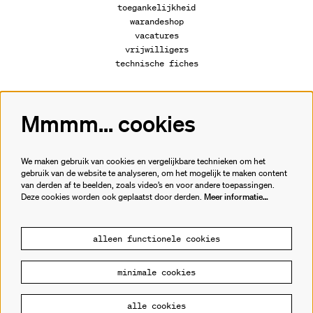
toegankelijkheid
warandeshop
vacatures
vrijwilligers
technische fiches
Mmmm... cookies
Volg ons
We maken gebruik van cookies en vergelijkbare technieken om het
gebruik van de website te analyseren, om het mogelijk te maken content
van derden af te beelden, zoals video’s en voor andere toepassingen.
Meld je aan voor de nieuwsbrief.
Deze cookies worden ook geplaatst door derden.
Meer informatie…
inschrijven
alleen functionele cookies
minimale cookies
© Cultuurhuis de Warande
alle cookies
Powered by
CultureSuite