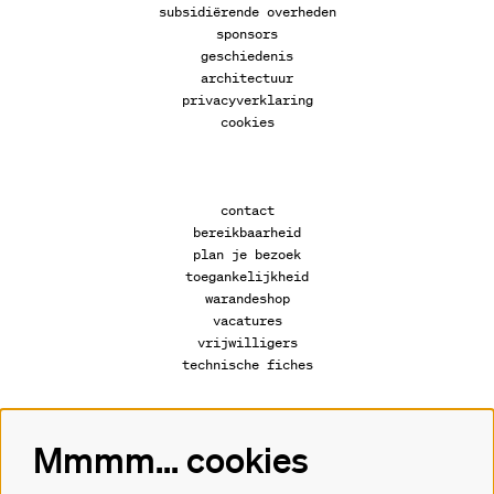
subsidiërende overheden
sponsors
geschiedenis
architectuur
privacyverklaring
cookies
contact
bereikbaarheid
plan je bezoek
toegankelijkheid
warandeshop
vacatures
vrijwilligers
technische fiches
Mmmm... cookies
Volg ons