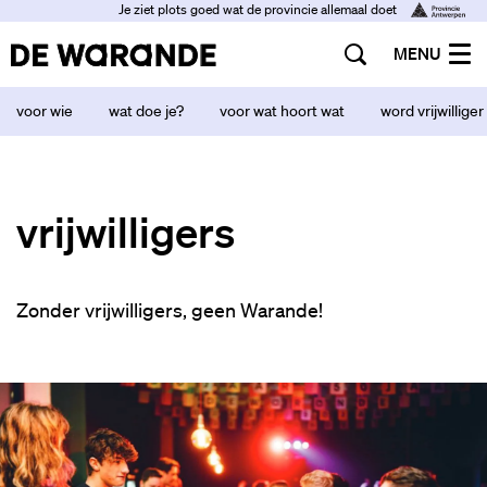
Je ziet plots goed wat de provincie allemaal doet
MENU
voor wie
wat doe je?
voor wat hoort wat
word vrijwilliger
vrijwilligers
Zonder vrijwilligers, geen Warande!
Overslaan