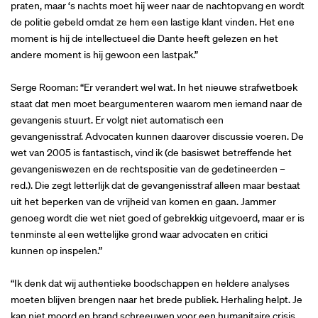
praten, maar ‘s nachts moet hij weer naar de nachtopvang en wordt
de politie gebeld omdat ze hem een lastige klant vinden. Het ene
moment is hij de intellectueel die Dante heeft gelezen en het
andere moment is hij gewoon een lastpak.”
Serge Rooman: “Er verandert wel wat. In het nieuwe strafwetboek
staat dat men moet beargumenteren waarom men iemand naar de
gevangenis stuurt. Er volgt niet automatisch een
gevangenisstraf. Advocaten kunnen daarover discussie voeren. De
wet van 2005 is fantastisch, vind ik (de basiswet betreffende het
gevangeniswezen en de rechtspositie van de gedetineerden –
red.). Die zegt letterlijk dat de gevangenisstraf alleen maar bestaat
uit het beperken van de vrijheid van komen en gaan. Jammer
genoeg wordt die wet niet goed of gebrekkig uitgevoerd, maar er is
tenminste al een wettelijke grond waar advocaten en critici
kunnen op inspelen.”
“Ik denk dat wij authentieke boodschappen en heldere analyses
moeten blijven brengen naar het brede publiek. Herhaling helpt. Je
kan niet moord en brand schreeuwen voor een humanitaire crisis