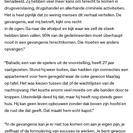
benadeeld. Zij hebben veel meer kans om terecht te komen in
drugsverslaving, drugshandel en allerhande criminele activiteiten.
Het is heel pijnlijk dat zo weinig mensen dit verhaal vertellen. De
gevangenis, wat mij betreft, kijkt ons recht
in de ogen. Ga naar die afvalput en kijk waar we zelf de steek
hebben laten vallen. 95% van de gedetineerden moet überhaupt
nooit in een gevangenis terechtkomen. Die moeten we anders
opvangen.”
“Bahadir, een van de spelers uit de voorstelling, heeft 27 jaar
vastgezeten. Stond hij weer buiten, dan hadden zijn connecties een
appartement voor hem geregeld waar de coke gewoon klaarlag
op tafel. Het was kiezen tussen dat of de wachtlijsten van de
nachtopvang. Het kostte enorm veel moeite om alle banden door te
knippen. Uiteindelijk deed hij dat, maar hij heeft nog steeds geen
huis. Hij kan geen leven opbouwen zonder dak boven zijn hoofd en
de rust die dat geeft. Dat maakt hem echt kapot.”
“In de gevangenis kan je er niet toe komen om aan je eigen pijn, je
zelfhaat of de formulering van excuses te werken. Je bent gewoon