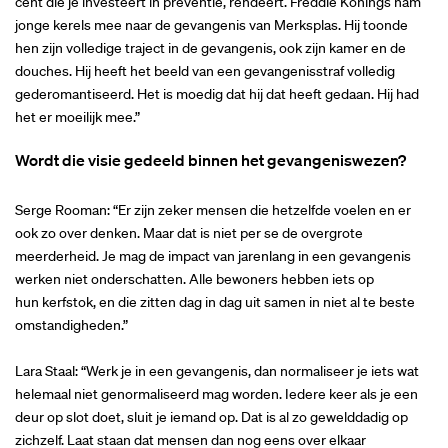
cent die je investeert in preventie, rendeert. Freddie Konings nam
jonge kerels mee naar de gevangenis van Merksplas. Hij toonde
hen zijn volledige traject in de gevangenis, ook zijn kamer en de
douches. Hij heeft het beeld van een gevangenisstraf volledig
gederomantiseerd. Het is moedig dat hij dat heeft gedaan. Hij had
het er moeilijk mee.”
Wordt die visie gedeeld binnen het gevangeniswezen?
Serge Rooman: “Er zijn zeker mensen die hetzelfde voelen en er
ook zo over denken. Maar dat is niet per se de overgrote
meerderheid. Je mag de impact van jarenlang in een gevangenis
werken niet onderschatten. Alle bewoners hebben iets op
hun kerfstok, en die zitten dag in dag uit samen in niet al te beste
omstandigheden.”
Lara Staal: “Werk je in een gevangenis, dan normaliseer je iets wat
helemaal niet genormaliseerd mag worden. Iedere keer als je een
deur op slot doet, sluit je iemand op. Dat is al zo gewelddadig op
zichzelf. Laat staan dat mensen dan nog eens over elkaar