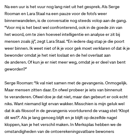
Na een uur is het vuur nog lang niet uit het gesprek. Als Serge
Rooman en Lara Staal na een pauze voor de foto’s weer
binnenwandelen, is de conversatie nog steeds volop aan de gang.
“Voor mij is het best wel confronterend, ook in de goede zin van
het woord, om te zien hoeveel intelligentie en analyse er zit bij
mensen zoals jij”, zegt Lara Staal. “En iedere dag stap je die poort
weer binnen. Ik weet niet of ik je voor gek moet verklaren of dat ik je
bewonder omdat je het niet loslaat en de hel overlaat aan
de anderen. Of kun je er niet meer weg, omdat je er deel van bent
geworden?”
Serge Rooman: “Ik val niet samen met de gevangenis. Onmogelijk.
Maar mensen zitten daar. En ofwel probeer je iets van binnenuit
te veranderen. Ofwel doe je dat niet, maar dan gebeurt er ook echt
niks. Want niemand ligt ervan wakker. Misschien is mijn geluk wel
dat ik als filosoof in de gevangenis voortdurend de vraag stel: ‘Klopt
dit wel?’. Als je lang genoeg blijft en je blijft op dezelfde nagel
kloppen, kan je het verschil maken. In Merksplas hebben we de
omstandigheden van de ontoerekeningsvatbare bewoners