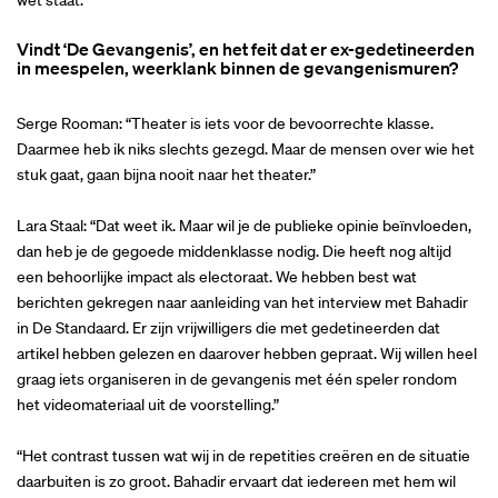
wet staat.”
Vindt ‘De Gevangenis’, en het feit dat er ex-gedetineerden
in meespelen, weerklank binnen de gevangenismuren?
Serge Rooman: “Theater is iets voor de bevoorrechte klasse.
Daarmee heb ik niks slechts gezegd. Maar de mensen over wie het
stuk gaat, gaan bijna nooit naar het theater.”
Lara Staal: “Dat weet ik. Maar wil je de publieke opinie beïnvloeden,
dan heb je de gegoede middenklasse nodig. Die heeft nog altijd
een behoorlijke impact als electoraat. We hebben best wat
berichten gekregen naar aanleiding van het interview met Bahadir
in De Standaard. Er zijn vrijwilligers die met gedetineerden dat
artikel hebben gelezen en daarover hebben gepraat. Wij willen heel
graag iets organiseren in de gevangenis met één speler rondom
het videomateriaal uit de voorstelling.”
“Het contrast tussen wat wij in de repetities creëren en de situatie
daarbuiten is zo groot. Bahadir ervaart dat iedereen met hem wil