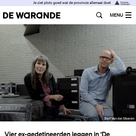
Je ziet plots goed wat de provincie allemaal doet
MENU
Bart Van der Moeren
Vier ex-gedetineerden leggen in ‘De