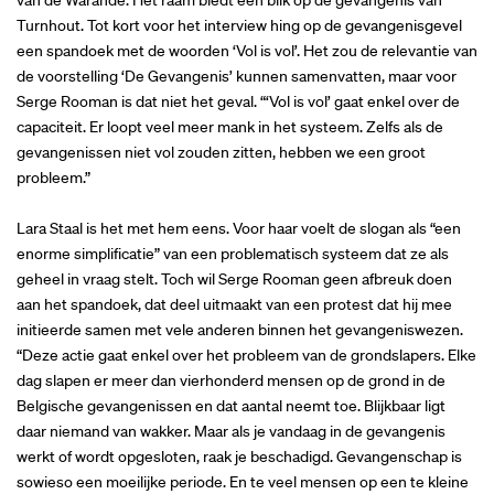
Turnhout. Tot kort voor het interview hing op de gevangenisgevel
een spandoek met de woorden ‘Vol is vol’. Het zou de relevantie van
de voorstelling ‘De Gevangenis’ kunnen samenvatten, maar voor
Serge Rooman is dat niet het geval. “‘Vol is vol’ gaat enkel over de
capaciteit. Er loopt veel meer mank in het systeem. Zelfs als de
gevangenissen niet vol zouden zitten, hebben we een groot
probleem.”
Lara Staal is het met hem eens. Voor haar voelt de slogan als “een
enorme simplificatie” van een problematisch systeem dat ze als
geheel in vraag stelt. Toch wil Serge Rooman geen afbreuk doen
aan het spandoek, dat deel uitmaakt van een protest dat hij mee
initieerde samen met vele anderen binnen het gevangeniswezen.
“Deze actie gaat enkel over het probleem van de grondslapers. Elke
dag slapen er meer dan vierhonderd mensen op de grond in de
Belgische gevangenissen en dat aantal neemt toe. Blijkbaar ligt
daar niemand van wakker. Maar als je vandaag in de gevangenis
werkt of wordt opgesloten, raak je beschadigd. Gevangenschap is
sowieso een moeilijke periode. En te veel mensen op een te kleine