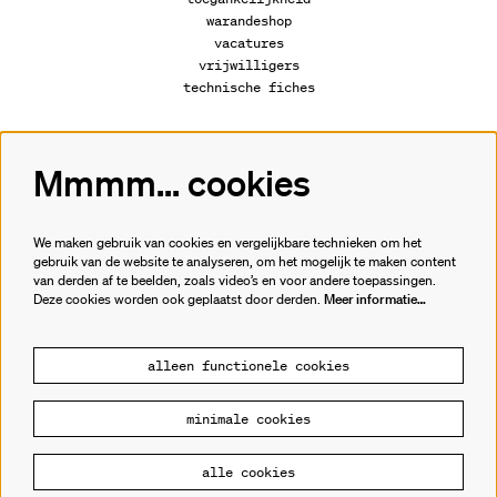
warandeshop
vacatures
vrijwilligers
technische fiches
Mmmm... cookies
Volg ons
We maken gebruik van cookies en vergelijkbare technieken om het
gebruik van de website te analyseren, om het mogelijk te maken content
van derden af te beelden, zoals video’s en voor andere toepassingen.
Meld je aan voor de nieuwsbrief.
Deze cookies worden ook geplaatst door derden.
Meer informatie…
inschrijven
alleen functionele cookies
minimale cookies
© Cultuurhuis de Warande
alle cookies
Powered by
CultureSuite