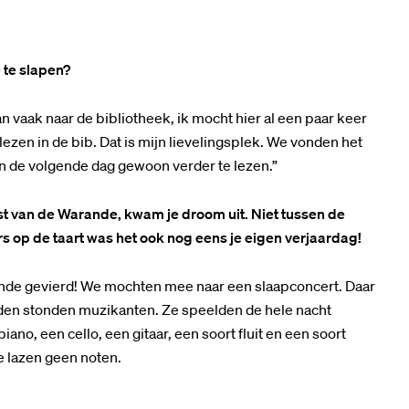
 te slapen?
an vaak naar de bibliotheek, ik mocht hier al een paar keer
lezen in de bib. Dat is mijn lievelingsplek. We vonden het
an de volgende dag gewoon verder te lezen.”
st van de Warande, kwam je droom uit. Niet tussen de
s op de taart was het ook nog eens je eigen verjaardag!
nde gevierd! We mochten mee naar een slaapconcert. Daar
idden stonden muzikanten. Ze speelden de hele nacht
no, een cello, een gitaar, een soort fluit en een soort
e lazen geen noten.