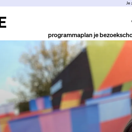
Je 
programma
plan je bezoek
scho