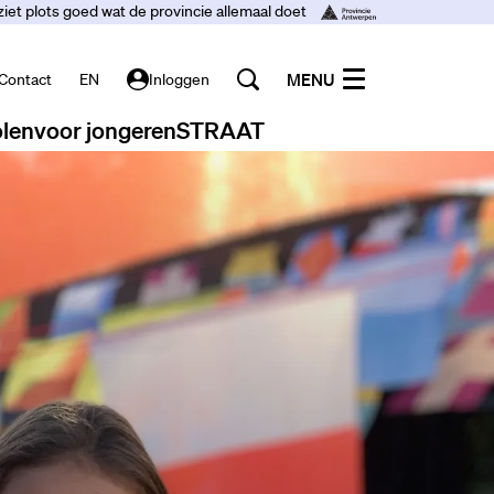
ziet plots goed wat de provincie allemaal doet
MENU
Contact
EN
Inloggen
len
voor jongeren
STRAAT