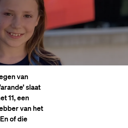
regen van
arande’ slaat
et 11, een
hebber van het
En of die