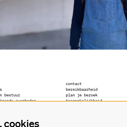
contact
s
bereikbaarheid
n bestuur
plan je bezoek
ërende overheden
toegankelijkheid
s
warandeshop
denis
vacatures
ctuur
vrijwilligers
 cookies
verklaring
technische fiches