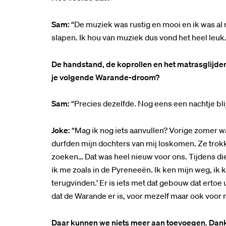
Sam:
“De muziek was rustig en mooi en ik was al 
Inzoomen
slapen. Ik hou van muziek dus vond het heel leuk
De handstand, de koprollen en het matrasglijden
je volgende Warande-droom?
Sam:
“Precies dezelfde. Nog eens een nachtje blij
Joke:
“Mag ik nog iets aanvullen? Vorige zomer w
durfden mijn dochters van mij loskomen. Ze tro
zoeken… Dat was heel nieuw voor ons. Tijdens di
ik me zoals in de Pyreneeën. Ik ken mijn weg, ik ka
terugvinden.’ Er is iets met dat gebouw dat ertoe 
dat de Warande er is, voor mezelf maar ook voor m
Daar kunnen we niets meer aan toevoegen. Dank j