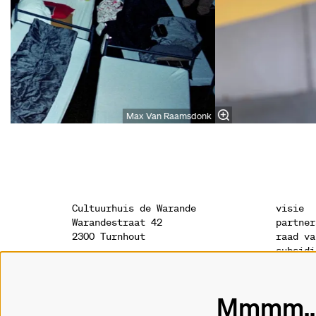
Max Van Raamsdonk
Cultuurhuis de Warande
visie
Warandestraat 42
partner
2300 Turnhout
raad va
subsidi
sponsor
onthaal
geschie
014 41 94 94
archite
Mmmm...
info@warande.be
privacy