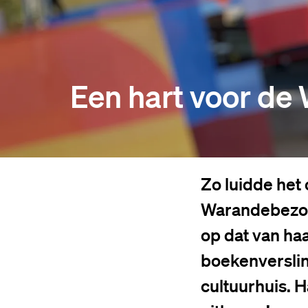
Een hart voor de
Zo luidde het
Warandebezoek
op dat van ha
boekenverslin
cultuurhuis. 