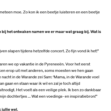
meteen moe. Zo kon ik een beetje luisteren en een beetje
In
.
 bij het ontwaken namen we er maar wat graag bij. Wat is
ven slapen tijdens hetzelfde concert. Zo fijn vond ik het!”
aren we op vakantie in de Pyreneeën. Voor het eerst
kken erop uit met anderen, soms moesten we hen gaan
e nacht in de Warande zei Sam: ‘Mama, in de Warande voel
n gaan en staan waar ik wil en zal je toch altijd
uitnodigt. Het voelt als een veilige plek. Ik ben zo dankbaar
ijn dochtertjes ... Wat een voedings- en inspiratiebron!”
ullie wel.