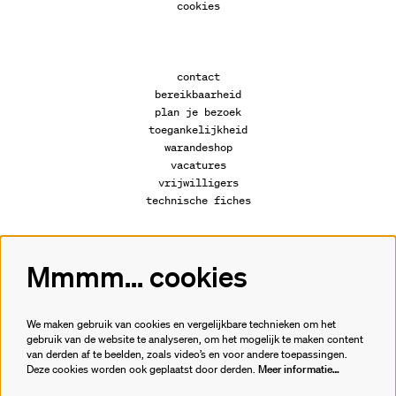
cookies
contact
bereikbaarheid
plan je bezoek
toegankelijkheid
warandeshop
vacatures
vrijwilligers
technische fiches
Mmmm... cookies
Volg ons
We maken gebruik van cookies en vergelijkbare technieken om het
gebruik van de website te analyseren, om het mogelijk te maken content
van derden af te beelden, zoals video’s en voor andere toepassingen.
Meld je aan voor de nieuwsbrief.
Deze cookies worden ook geplaatst door derden.
Meer informatie…
inschrijven