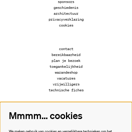
sponsors
geschiedenis
architectuur
privacyverklaring
cookies
contact
bereikbaarheid
plan je bezoek
toegankelijkheid
warandeshop
vacatures
vrijwilligers
technische fiches
Mmmm... cookies
Volg ons
We maken gebruik van cookies en vergelijkbare technieken om het