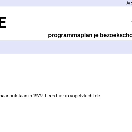
Je 
programma
plan je bezoek
scho
ar ontstaan in 1972. Lees hier in vogelvlucht de