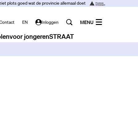
ziet plots goed wat de provincie allemaal doet
MENU
Contact
EN
Inloggen
len
voor jongeren
STRAAT