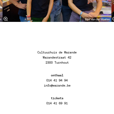
n
Bart Van der Moeren
Cultuurhuis de Warande
Warandestraat 42
2300 Turnhout
onthaal
014 41 94 94
info@warande.be
tickets
014 41 69 91