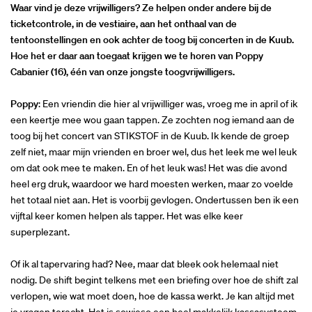
Waar vind je deze vrijwilligers? Ze helpen onder andere bij de
ticketcontrole, in de vestiaire, aan het onthaal van de
tentoonstellingen en ook achter de toog bij concerten in de Kuub.
Hoe het er daar aan toegaat krijgen we te horen van Poppy
Cabanier (16), één van onze jongste toogvrijwilligers.
Poppy
: Een vriendin die hier al vrijwilliger was, vroeg me in april of ik
een keertje mee wou gaan tappen. Ze zochten nog iemand aan de
toog bij het concert van STIKSTOF in de Kuub. Ik kende de groep
zelf niet, maar mijn vrienden en broer wel, dus het leek me wel leuk
om dat ook mee te maken. En of het leuk was! Het was die avond
heel erg druk, waardoor we hard moesten werken, maar zo voelde
het totaal niet aan. Het is voorbij gevlogen. Ondertussen ben ik een
vijftal keer komen helpen als tapper. Het was elke keer
superplezant.
Of ik al tapervaring had? Nee, maar dat bleek ook helemaal niet
nodig. De shift begint telkens met een briefing over hoe de shift zal
Inzoomen
verlopen, wie wat moet doen, hoe de kassa werkt. Je kan altijd met