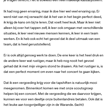
je vragen terecht. Het is sowieso een heel makkelijk kassasysteem.
Ik had nog geen ervaring, maar ik doe hier wel veel ervaring op. Er
werd niet van mij verwacht dat ik het van in het begin perfect deed,
ik krijg de kans om bij te leren. Dat voelt heel leuk. Maar ik leer niet
alleen bij over het tappen zelf, ik leer ook omgaan met verschillende
situaties, ik leer veel nieuwe mensen kennen, ik leer in een team
werken. En ik heb ook echt het gevoel dat ik deel uitmaak van een
team, dat is heel geruststellend.
Er is ook altijd genoeg werk te doen. De ene keer is het heel druk en
de andere keer wat rustiger, maar ik heb nog nooit het gevoel
gehad dat ik met mijn vingers stond te draaien. Als het rustiger is, is
dat een perfect moment om even naar het concert te gaan kijken.
Dat ik een vergoeding krijg voor die tapshiften is natuurlijk mooi
meegenomen. Binnenkort komen we met onze scoutsgroep
helpen bij een concert. Met de vergoeding die we daarvoor krijgen,
kunnen we voor een deeltje onze buitenlandreis betalen. Ook dat is
het leuke aan toogvrijwilliger zijn in de Warande. (lacht)