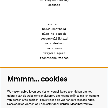
cookies
contact
bereikbaarheid
plan je bezoek
toegankelijkheid
warandeshop
vacatures
vrijwilligers
technische fiches
Mmmm... cookies
Volg ons
We maken gebruik van cookies en vergelijkbare technieken om het
gebruik van de website te analyseren, om het mogelijk te maken content
van derden af te beelden, zoals video’s en voor andere toepassingen.
Meld je aan voor de nieuwsbrief.
Deze cookies worden ook geplaatst door derden.
Meer informatie…