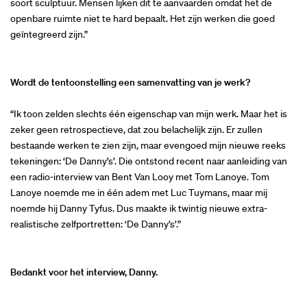
soort sculptuur. Mensen lijken dit te aanvaarden omdat het de
openbare ruimte niet te hard bepaalt. Het zijn werken die goed
geïntegreerd zijn.”
Wordt de tentoonstelling een samenvatting van je werk?
“Ik toon zelden slechts één eigenschap van mijn werk. Maar het is
zeker geen retrospectieve, dat zou belachelijk zijn. Er zullen
bestaande werken te zien zijn, maar evengoed mijn nieuwe reeks
tekeningen: ‘De Danny’s’. Die ontstond recent naar aanleiding van
een radio-interview van Bent Van Looy met Tom Lanoye. Tom
Lanoye noemde me in één adem met Luc Tuymans, maar mij
noemde hij Danny Tyfus. Dus maakte ik twintig nieuwe extra-
realistische zelfportretten: ‘De Danny’s’.”
Bedankt voor het interview, Danny.