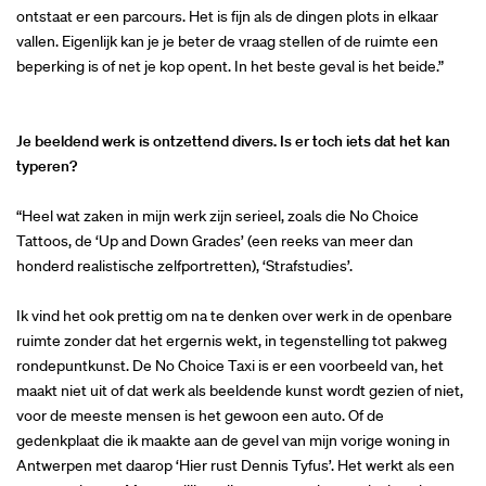
ontstaat er een parcours. Het is fijn als de dingen plots in elkaar
vallen. Eigenlijk kan je je beter de vraag stellen of de ruimte een
beperking is of net je kop opent. In het beste geval is het beide.”
Je beeldend werk is ontzettend divers. Is er toch iets dat het kan
typeren?
“Heel wat zaken in mijn werk zijn serieel, zoals die No Choice
Tattoos, de ‘Up and Down Grades’ (een reeks van meer dan
men
honderd realistische zelfportretten), ‘Strafstudies’.
Ik vind het ook prettig om na te denken over werk in de openbare
ruimte zonder dat het ergernis wekt, in tegenstelling tot pakweg
rondepuntkunst. De No Choice Taxi is er een voorbeeld van, het
maakt niet uit of dat werk als beeldende kunst wordt gezien of niet,
voor de meeste mensen is het gewoon een auto. Of de
gedenkplaat die ik maakte aan de gevel van mijn vorige woning in
Antwerpen met daarop ‘Hier rust Dennis Tyfus’. Het werkt als een