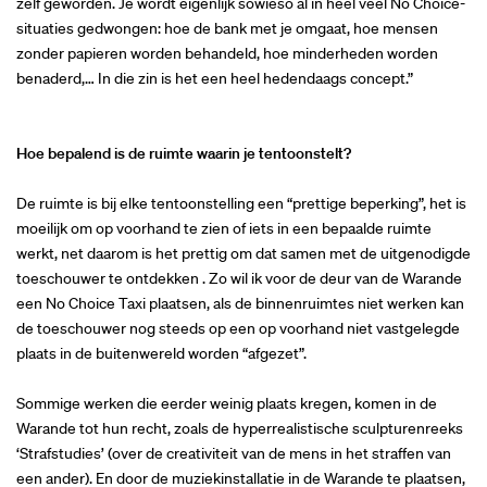
zelf geworden. Je wordt eigenlijk sowieso al in heel veel No Choice-
situaties gedwongen: hoe de bank met je omgaat, hoe mensen
zonder papieren worden behandeld, hoe minderheden worden
benaderd,… In die zin is het een heel hedendaags concept.”
Hoe bepalend is de ruimte waarin je tentoonstelt?
De ruimte is bij elke tentoonstelling een “prettige beperking”, het is
moeilijk om op voorhand te zien of iets in een bepaalde ruimte
werkt, net daarom is het prettig om dat samen met de uitgenodigde
toeschouwer te ontdekken . Zo wil ik voor de deur van de Warande
een No Choice Taxi plaatsen, als de binnenruimtes niet werken kan
de toeschouwer nog steeds op een op voorhand niet vastgelegde
plaats in de buitenwereld worden “afgezet”.
Sommige werken die eerder weinig plaats kregen, komen in de
Warande tot hun recht, zoals de hyperrealistische sculpturenreeks
‘Strafstudies’ (over de creativiteit van de mens in het straffen van
een ander). En door de muziekinstallatie in de Warande te plaatsen,