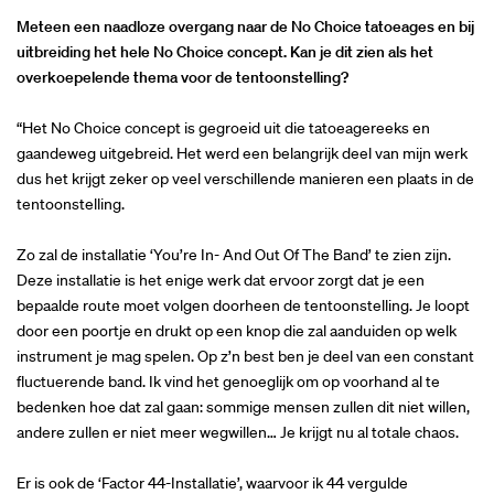
Meteen een naadloze overgang naar de No Choice tatoeages en bij
uitbreiding het hele No Choice concept. Kan je dit zien als het
overkoepelende thema voor de tentoonstelling?
“Het No Choice concept is gegroeid uit die tatoeagereeks en
gaandeweg uitgebreid. Het werd een belangrijk deel van mijn werk
dus het krijgt zeker op veel verschillende manieren een plaats in de
tentoonstelling.
Zo zal de installatie ‘You’re In- And Out Of The Band’ te zien zijn.
Deze installatie is het enige werk dat ervoor zorgt dat je een
bepaalde route moet volgen doorheen de tentoonstelling. Je loopt
door een poortje en drukt op een knop die zal aanduiden op welk
instrument je mag spelen. Op z’n best ben je deel van een constant
fluctuerende band. Ik vind het genoeglijk om op voorhand al te
bedenken hoe dat zal gaan: sommige mensen zullen dit niet willen,
andere zullen er niet meer wegwillen… Je krijgt nu al totale chaos.
Er is ook de ‘Factor 44-Installatie’, waarvoor ik 44 vergulde