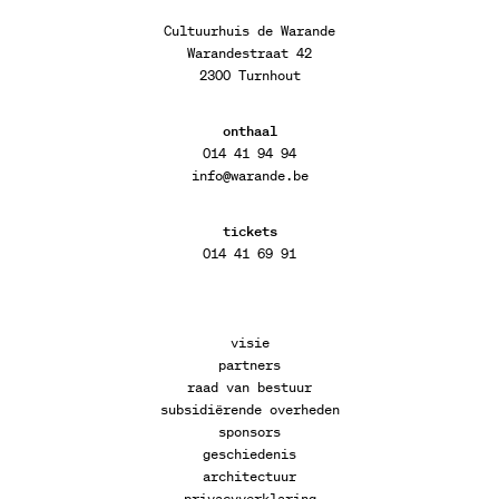
Cultuurhuis de Warande
Warandestraat 42
2300 Turnhout
onthaal
014 41 94 94
info@warande.be
tickets
014 41 69 91
visie
partners
raad van bestuur
subsidiërende overheden
sponsors
geschiedenis
architectuur
privacyverklaring