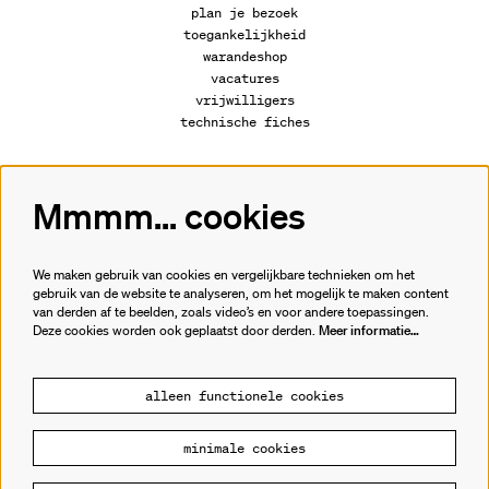
plan je bezoek
toegankelijkheid
warandeshop
vacatures
vrijwilligers
technische fiches
Mmmm... cookies
Volg ons
We maken gebruik van cookies en vergelijkbare technieken om het
gebruik van de website te analyseren, om het mogelijk te maken content
van derden af te beelden, zoals video’s en voor andere toepassingen.
Meld je aan voor de nieuwsbrief.
Deze cookies worden ook geplaatst door derden.
Meer informatie…
inschrijven
alleen functionele cookies
minimale cookies
© Cultuurhuis de Warande