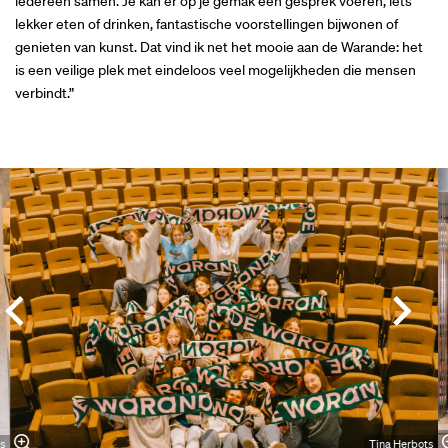
iedereen samen. Je kan er op je gemak een gesprek voeren, iets
lekker eten of drinken, fantastische voorstellingen bijwonen of
genieten van kunst. Dat vind ik net het mooie aan de Warande: het
is een veilige plek met eindeloos veel mogelijkheden die mensen
verbindt.”
Overslaan
s
Tina Herbots