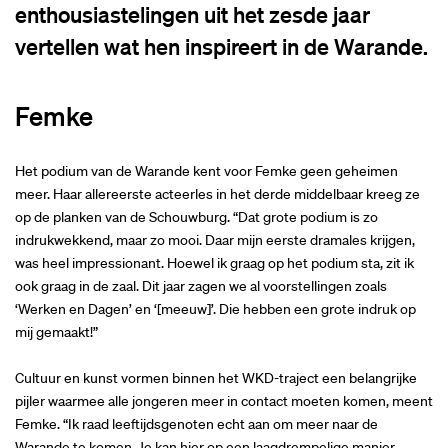
enthousiastelingen uit het zesde jaar
vertellen wat hen inspireert in de Warande.
Femke
Het podium van de Warande kent voor Femke geen geheimen
meer. Haar allereerste acteerles in het derde middelbaar kreeg ze
op de planken van de Schouwburg. “Dat grote podium is zo
indrukwekkend, maar zo mooi. Daar mijn eerste dramales krijgen,
was heel impressionant. Hoewel ik graag op het podium sta, zit ik
ook graag in de zaal. Dit jaar zagen we al voorstellingen zoals
‘Werken en Dagen’ en ‘[meeuw]’. Die hebben een grote indruk op
mij gemaakt!”
Inzoomen
I
Cultuur en kunst vormen binnen het WKD-traject een belangrijke
pijler waarmee alle jongeren meer in contact moeten komen, meent
Femke. “Ik raad leeftijdsgenoten echt aan om meer naar de
Warande te komen. Je kan hier op een laagdrempelige manier