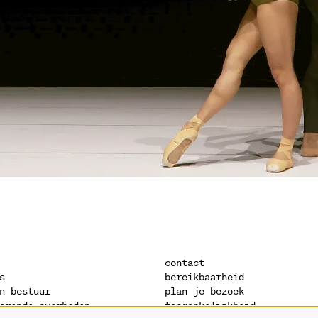
contact
s
bereikbaarheid
n bestuur
plan je bezoek
ërende overheden
toegankelijkheid