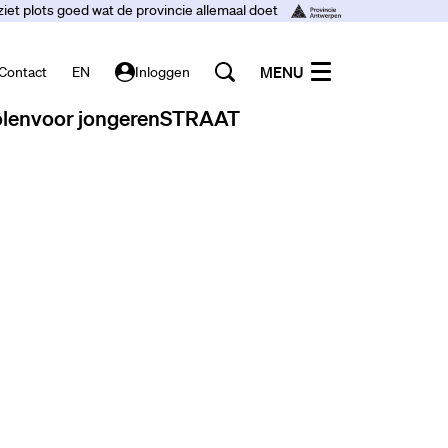
ziet plots goed wat de provincie allemaal doet
MENU
Contact
EN
Inloggen
len
voor jongeren
STRAAT