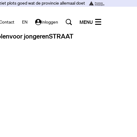
ziet plots goed wat de provincie allemaal doet
MENU
Contact
EN
Inloggen
len
voor jongeren
STRAAT