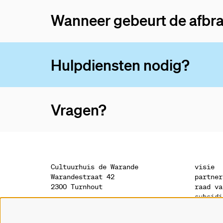
Wanneer gebeurt de afbr
Hulpdiensten nodig?
Vragen?
Cultuurhuis de Warande
visie
Warandestraat 42
partner
2300 Turnhout
raad va
subsidi
sponsor
onthaal
geschie
014 41 94 94