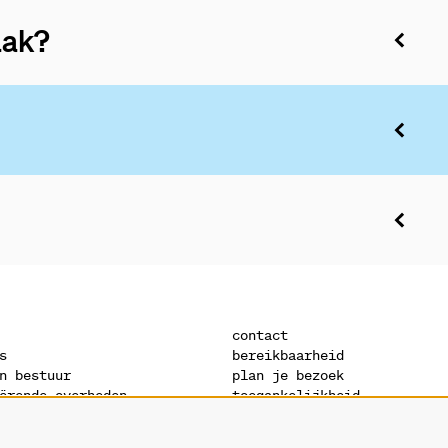
aak?
contact
s
bereikbaarheid
n bestuur
plan je bezoek
ërende overheden
toegankelijkheid
s
warandeshop
denis
vacatures