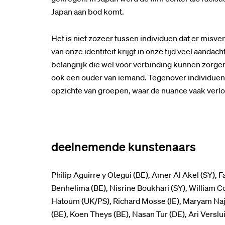
Japan aan bod komt.
Het is niet zozeer tussen individuen dat er misv
van onze identiteit krijgt in onze tijd veel aandac
belangrijk die wel voor verbinding kunnen zorgen
ook een ouder van iemand. Tegenover individuen 
opzichte van groepen, waar de nuance vaak verlo
deelnemende kunstenaars
Philip Aguirre y Otegui (BE), Amer Al Akel (SY), 
Benhelima (BE), Nisrine Boukhari (SY), William C
Hatoum (UK/PS), Richard Mosse (IE), Maryam Najd (
Inzoomen
(BE), Koen Theys (BE), Nasan Tur (DE), Ari Verslu