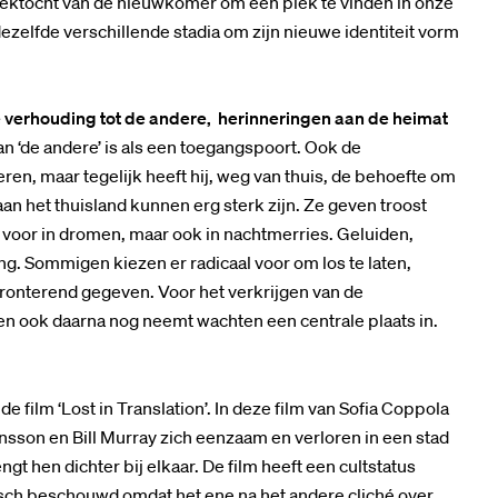
oektocht van de nieuwkomer om een plek te vinden in onze
elfde verschillende stadia om zijn nieuwe identiteit vorm
 verhouding tot de andere, herinneringen aan de heimat
an ‘de andere’ is als een toegangspoort. Ook de
ren, maar tegelijk heeft hij, weg van thuis, de behoefte om
aan het thuisland kunnen erg sterk zijn. Ze geven troost
 voor in dromen, maar ook in nachtmerries. Geluiden,
ng. Sommigen kiezen er radicaal voor om los te laten,
fronterend gegeven. Voor het verkrijgen van de
en ook daarna nog neemt wachten een centrale plaats in.
e film ‘Lost in Translation’. In deze film van Sofia Coppola
nsson en Bill Murray zich eenzaam en verloren in een stad
ngt hen dichter bij elkaar. De film heeft een cultstatus
tisch beschouwd omdat het ene na het andere cliché over