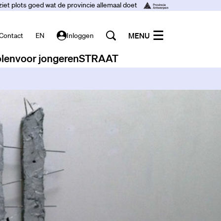
ziet plots goed wat de provincie allemaal doet
MENU
Contact
EN
Inloggen
len
voor jongeren
STRAAT