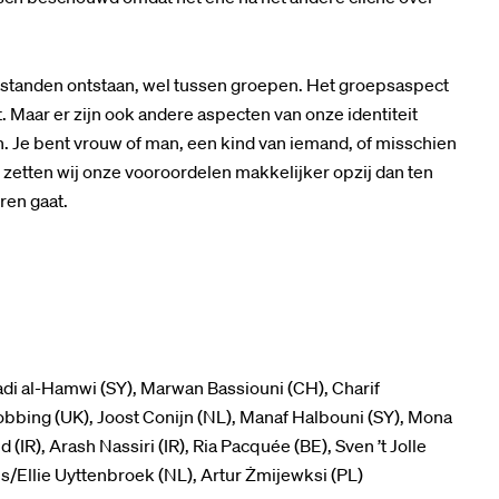
erstanden ontstaan, wel tussen groepen. Het groepsaspect
ht. Maar er zijn ook andere aspecten van onze identiteit
. Je bent vrouw of man, een kind van iemand, of misschien
zetten wij onze vooroordelen makkelijker opzij dan ten
ren gaat.
Fadi al-Hamwi (SY), Marwan Bassiouni (CH), Charif
obbing (UK), Joost Conijn (NL), Manaf Halbouni (SY), Mona
IR), Arash Nassiri (IR), Ria Pacquée (BE), Sven ’t Jolle
is/Ellie Uyttenbroek (NL), Artur Żmijewksi (PL)