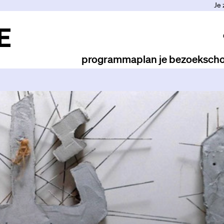
Je 
programma
plan je bezoek
scho