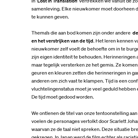
In ‘
Lost in Translation
’ vertrekken we vanuit de z
samenleving. Elke nieuwkomer moet doorheen dez
te kunnen geven.
Thema’s die aan bod komen zijn onder andere
de
en het verstrijken van de tijd
. Het leren kennen v
nieuwkomer zelf voelt de behoefte om in te burge
zijn eigen identiteit te behouden. Herinneringen 
maar tegelijk versterken ze het gemis. Ze komen
geuren en kleuren zetten die herinneringen in ga
anderen om zich vast te klampen. Tijd is een con
vluchtelingenstatus moet je veel geduld hebben 
De tijd moet gedood worden.
We ontlenen de titel van onze tentoonstelling aan d
voelen de personages vertolkt door Scarlett Joha
waarvan ze de taal niet spreken. Deze situatie bre
gekregen. In Japan werd de film echter als racis