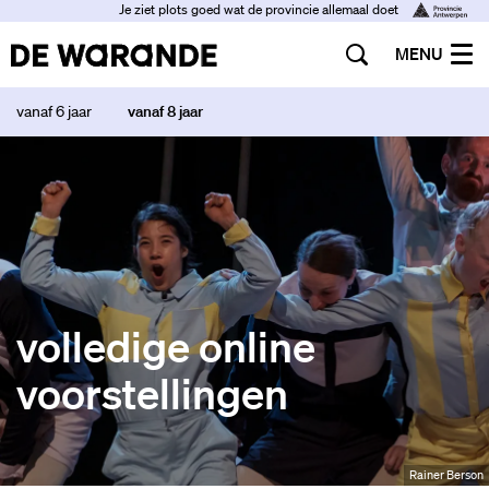
Je ziet plots goed wat de provincie allemaal doet
MENU
vanaf 6 jaar
vanaf 8 jaar
volledige online
voorstellingen
Rainer Berson