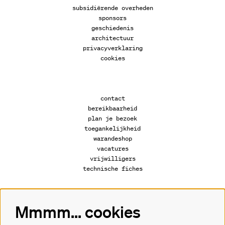
subsidiërende overheden
sponsors
geschiedenis
architectuur
privacyverklaring
cookies
contact
bereikbaarheid
plan je bezoek
toegankelijkheid
warandeshop
vacatures
vrijwilligers
technische fiches
Mmmm... cookies
Volg ons