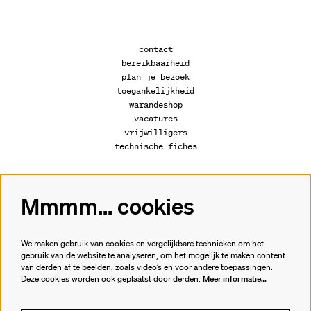
contact
bereikbaarheid
plan je bezoek
toegankelijkheid
warandeshop
vacatures
vrijwilligers
technische fiches
Mmmm... cookies
Volg ons
We maken gebruik van cookies en vergelijkbare technieken om het
gebruik van de website te analyseren, om het mogelijk te maken content
van derden af te beelden, zoals video’s en voor andere toepassingen.
Meld je aan voor de nieuwsbrief.
Deze cookies worden ook geplaatst door derden.
Meer informatie…
inschrijven