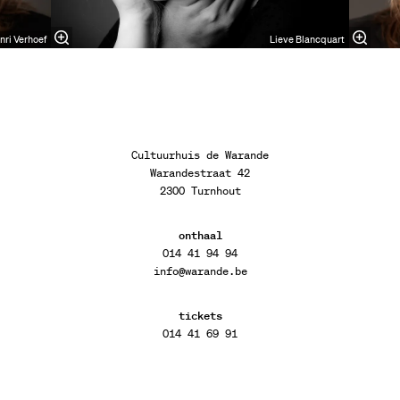
nri Verhoef
Lieve Blancquart
Cultuurhuis de Warande
Warandestraat 42
2300 Turnhout
onthaal
014 41 94 94
info@warande.be
tickets
014 41 69 91