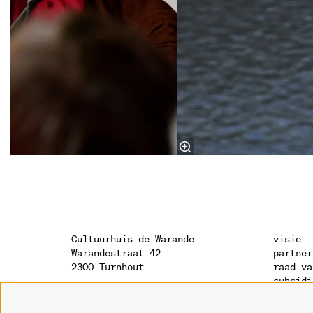
Cultuurhuis de Warande
visie
Warandestraat 42
partner
2300 Turnhout
raad va
subsidi
sponsor
onthaal
geschie