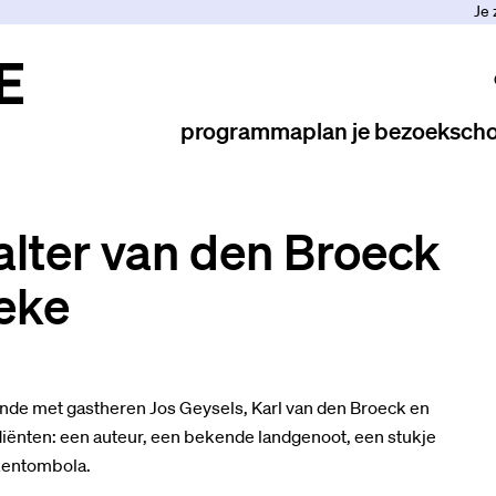
Je 
programma
plan je bezoek
scho
lter van den Broeck
eke
de met gastheren Jos Geysels, Karl van den Broeck en
diënten: een auteur, een bekende landgenoot, een stukje
ekentombola.