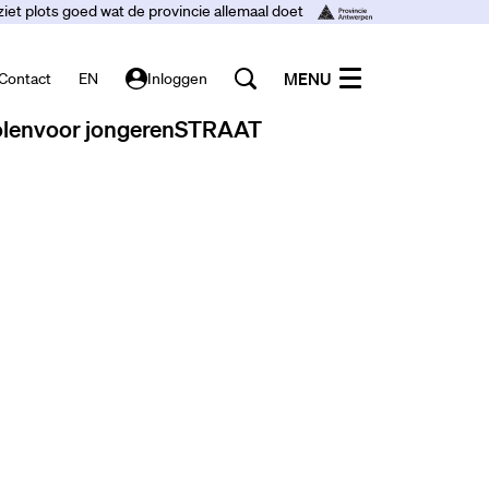
ziet plots goed wat de provincie allemaal doet
MENU
Contact
EN
Inloggen
len
voor jongeren
STRAAT