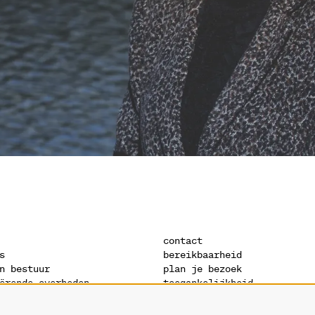
contact
s
bereikbaarheid
n bestuur
plan je bezoek
ërende overheden
toegankelijkheid
s
warandeshop
denis
vacatures