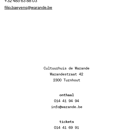
+32 485 63 88 03
filip.baeyens@warande.be
Cultuurhuis de Warande
Warandestraat 42
2300 Turnhout
onthaal
014 41 94 94
info@warande.be
tickets
014 41 69 91