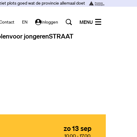
ziet plots goed wat de provincie allemaal doet
MENU
Contact
EN
Inloggen
len
voor jongeren
STRAAT
zo 13 sep
10.00
-
17.00