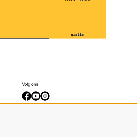
gratis
Volg ons
Meld je aan voor de nieuwsbrief.
inschrijven