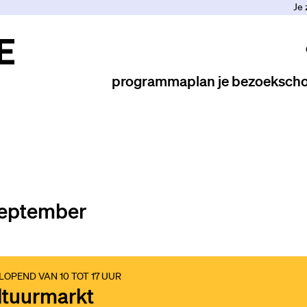
Je 
programma
plan je bezoek
scho
september
OPEND VAN 10 TOT 17 UUR
ltuurmarkt