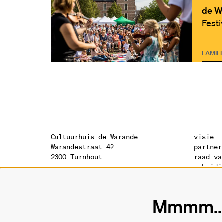
de W
Festi
FAMIL
Cultuurhuis de Warande
visie
Warandestraat 42
partner
2300 Turnhout
raad va
subsidi
sponsor
onthaal
geschie
014 41 94 94
archite
Mmmm...
info@warande.be
privacy
cookies