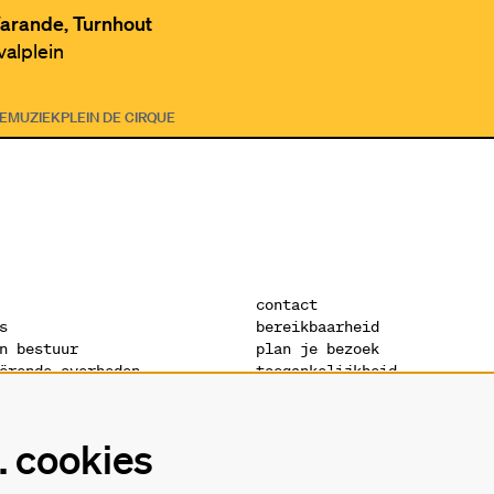
arande, Turnhout
valplein
IE
MUZIEK
PLEIN DE CIRQUE
contact
s
bereikbaarheid
n bestuur
plan je bezoek
ërende overheden
toegankelijkheid
s
warandeshop
denis
vacatures
ctuur
vrijwilligers
 cookies
verklaring
technische fiches