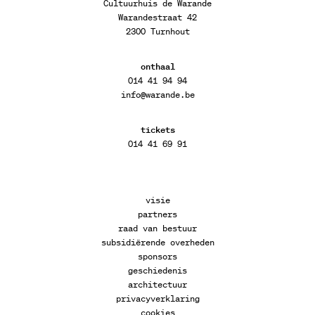
Cultuurhuis de Warande
Warandestraat 42
2300 Turnhout
onthaal
014 41 94 94
info@warande.be
tickets
014 41 69 91
visie
partners
raad van bestuur
subsidiërende overheden
sponsors
geschiedenis
architectuur
privacyverklaring
cookies