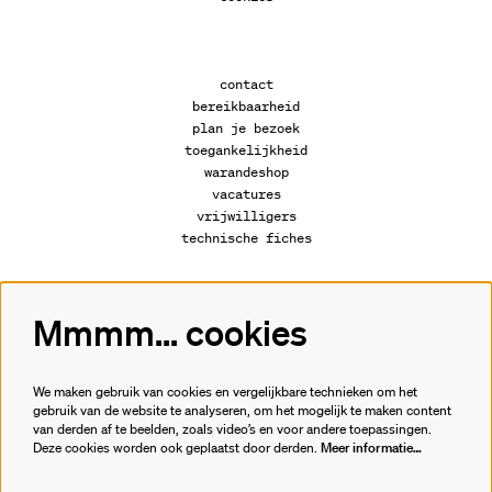
contact
bereikbaarheid
plan je bezoek
toegankelijkheid
warandeshop
vacatures
vrijwilligers
technische fiches
Mmmm... cookies
Volg ons
We maken gebruik van cookies en vergelijkbare technieken om het
gebruik van de website te analyseren, om het mogelijk te maken content
van derden af te beelden, zoals video’s en voor andere toepassingen.
Meld je aan voor de nieuwsbrief.
Deze cookies worden ook geplaatst door derden.
Meer informatie…
inschrijven