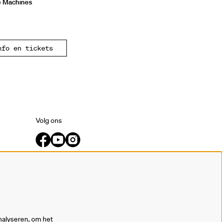
e Machines
nfo en tickets
Volg ons
Meld je aan voor de nieuwsbrief.
inschrijven
nalyseren, om het