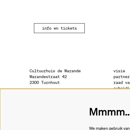
info en tickets
Cultuurhuis de Warande
visie
Warandestraat 42
partner
2300 Turnhout
raad va
subsidi
sponsor
onthaal
geschie
014 41 94 94
archite
Mmmm...
info@warande.be
privacy
cookies
tickets
We maken gebruik van 
014 41 69 91