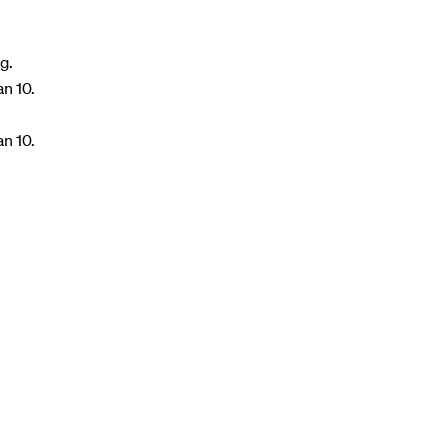
g.
n 10.
n 10.