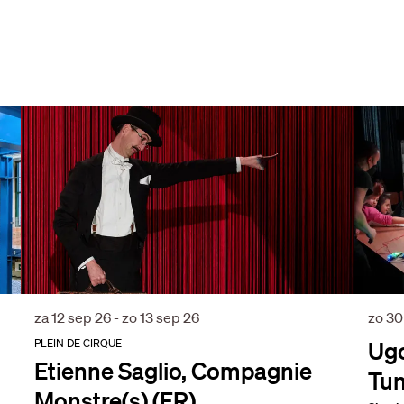
za 12 sep 26
-
zo 13 sep 26
zo 30
PLEIN DE CIRQUE
Ugo
Etienne Saglio, Compagnie
Tun
Monstre(s) (FR)