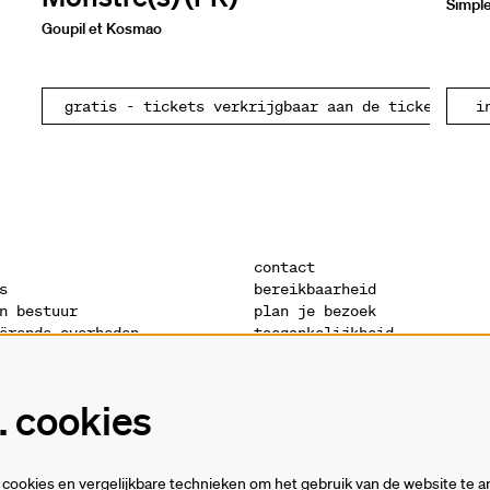
Simpl
Goupil et Kosmao
gratis - tickets verkrijgbaar aan de ticketbalie
i
contact
s
bereikbaarheid
n bestuur
plan je bezoek
ërende overheden
toegankelijkheid
s
warandeshop
denis
vacatures
ctuur
vrijwilligers
 cookies
verklaring
technische fiches
cookies en vergelijkbare technieken om het gebruik van de website te a