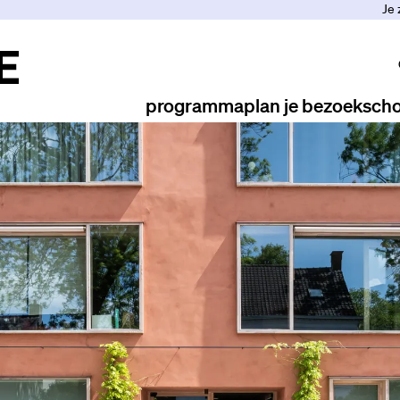
Je 
programma
plan je bezoek
scho