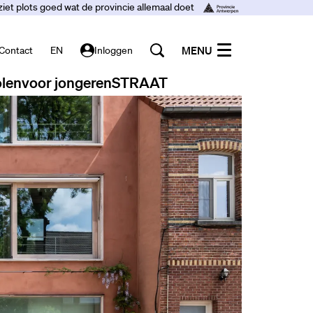
ziet plots goed wat de provincie allemaal doet
MENU
Contact
EN
Inloggen
len
voor jongeren
STRAAT