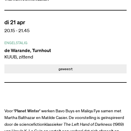
di 21 apr
20.15
-
21.45
ENGELSTALIG
de Warande, Turnhout
KUUB, zittend
geweest
Voor
‘Planet Winter’
werken Bavo Buys en Maliqa Fye samen met
Martha Balthazar en Matilde Casier. De voorstelling is geïnspireerd
door de sciencefictionklassieker
The Left Hand of Darkness
(1969)
van Ursula K. Le Guin en vertelt een verhaal dat zich afspeelt op