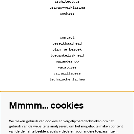
architectuur
privacyverklaring
cookies
contact
bereikbaarheid
plan je bezoek
toegankelijkheid
warandeshop
vacatures
vrijwilligers
technische fiches
Mmmm... cookies
Volg ons
We maken gebruik van cookies en vergelijkbare technieken om het
gebruik van de website te analyseren, om het mogelijk te maken content
van derden af te beelden, zoals video’s en voor andere toepassingen.
Meld je aan voor de nieuwsbrief.