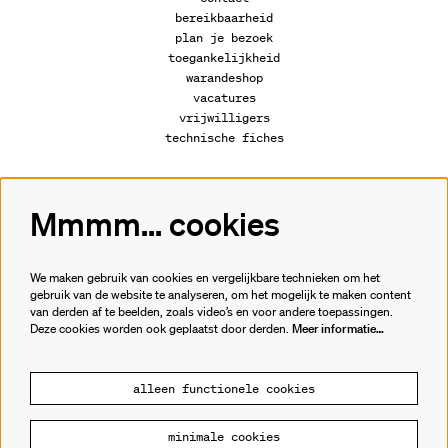
bereikbaarheid
plan je bezoek
toegankelijkheid
warandeshop
vacatures
vrijwilligers
technische fiches
Mmmm... cookies
Volg ons
We maken gebruik van cookies en vergelijkbare technieken om het
gebruik van de website te analyseren, om het mogelijk te maken content
van derden af te beelden, zoals video’s en voor andere toepassingen.
Meld je aan voor de nieuwsbrief.
Deze cookies worden ook geplaatst door derden.
Meer informatie…
inschrijven
alleen functionele cookies
minimale cookies