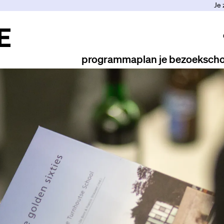
Je 
programma
plan je bezoek
scho