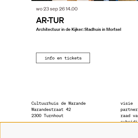
wo 23 sep 26
14.00
AR-TUR
Architectuur in de Kijker: Stadhuis in Mortsel
info en tickets
Cultuurhuis de Warande
visie
Warandestraat 42
partner
2300 Turnhout
raad va
subsidi
sponsor
onthaal
geschie
014 41 94 94