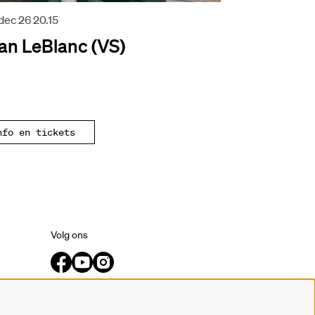
 dec 26
20.15
an LeBlanc (VS)
nfo en tickets
Volg ons
Meld je aan voor de nieuwsbrief.