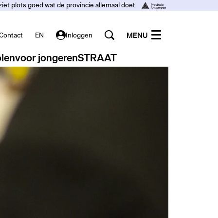
ziet plots goed wat de provincie allemaal doet
MENU
Contact
EN
Inloggen
len
voor jongeren
STRAAT