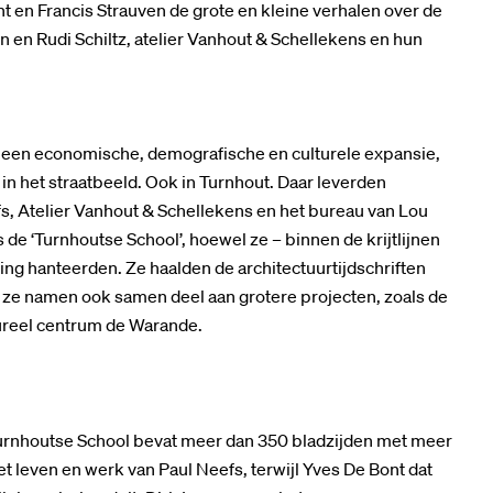
nt en Francis Strauven de grote en kleine verhalen over de
n en Rudi Schiltz, atelier Vanhout & Schellekens en hun
n een economische, demografische en culturele expansie,
in het straatbeeld. Ook in Turnhout. Daar leverden
fs, Atelier Vanhout & Schellekens en het bureau van Lou
 de ‘Turnhoutse School’, hoewel ze – binnen de krijtlijnen
ng hanteerden. Ze haalden de architectuurtijdschriften
e namen ook samen deel aan grotere projecten, zoals de
ltureel centrum de Warande.
 Turnhoutse School bevat meer dan 350 bladzijden met meer
t leven en werk van Paul Neefs, terwijl Yves De Bont dat