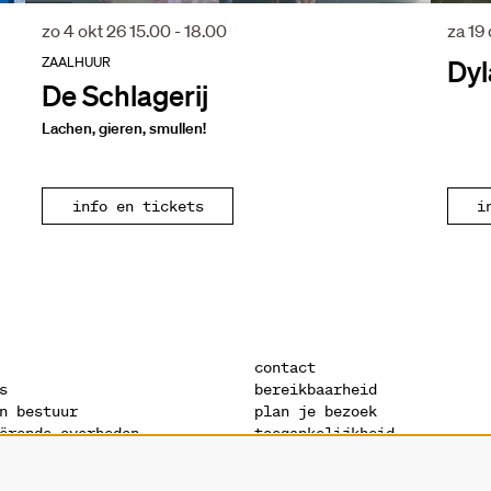
zo 4 okt 26
15.00 - 18.00
za 19
ZAALHUUR
Dyl
De Schlagerij
Lachen, gieren, smullen!
info en tickets
i
contact
s
bereikbaarheid
n bestuur
plan je bezoek
ërende overheden
toegankelijkheid
s
warandeshop
denis
vacatures