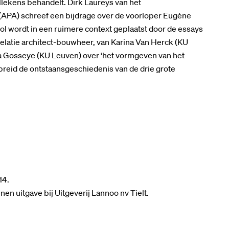
llekens behandelt. Dirk Laureys van het
(APA) schreef een bijdrage over de voorloper Eugène
ol wordt in een ruimere context geplaatst door de essays
relatie architect-bouwheer, van Karina Van Herck (KU
na Gosseye (KU Leuven) over ‘het vormgeven van het
gebreid de ontstaansgeschiedenis van de drie grote
14.
nen uitgave bij Uitgeverij Lannoo nv Tielt.