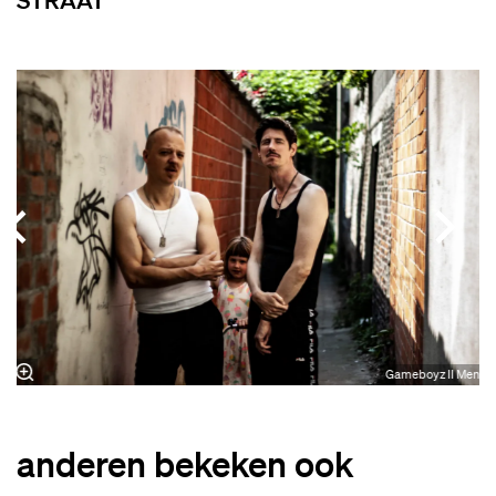
Overslaan
d
Gameboyz II Men
anderen bekeken ook