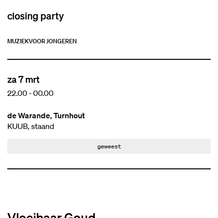
closing party
MUZIEK
VOOR JONGEREN
za 7 mrt
22.00
-
00.00
de Warande, Turnhout
KUUB, staand
geweest
Vloeibaar Goud