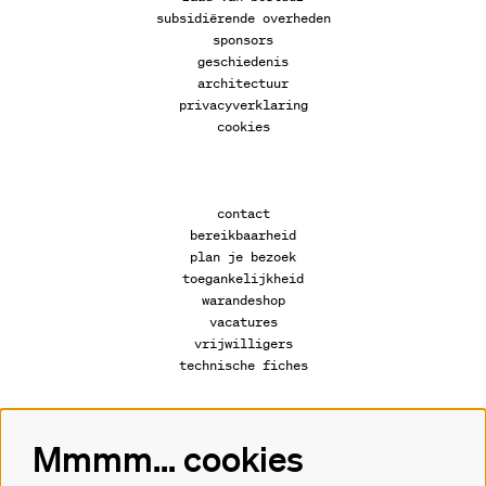
subsidiërende overheden
sponsors
geschiedenis
architectuur
privacyverklaring
cookies
contact
bereikbaarheid
plan je bezoek
toegankelijkheid
warandeshop
vacatures
vrijwilligers
technische fiches
Mmmm... cookies
Volg ons