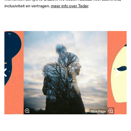
inclusiviteit en vertragen.
meer info over Teder
Overslaan
Nick Page