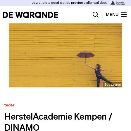
Je ziet plots goed wat de provincie allemaal doet
MENU
Edu Lauton
teder
HerstelAcademie Kempen /
DINAMO