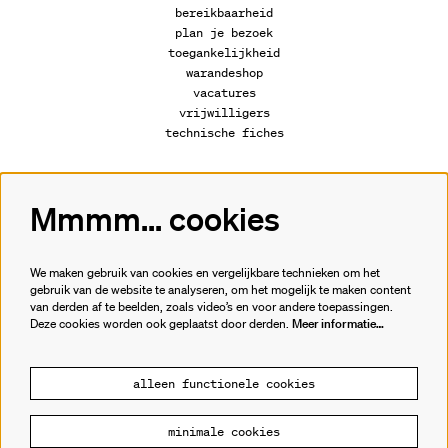
bereikbaarheid
plan je bezoek
toegankelijkheid
warandeshop
vacatures
vrijwilligers
technische fiches
Mmmm... cookies
Volg ons
We maken gebruik van cookies en vergelijkbare technieken om het
gebruik van de website te analyseren, om het mogelijk te maken content
van derden af te beelden, zoals video’s en voor andere toepassingen.
Meld je aan voor de nieuwsbrief.
Deze cookies worden ook geplaatst door derden.
Meer informatie…
inschrijven
alleen functionele cookies
minimale cookies