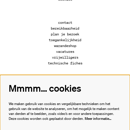
contact
bereikbaarheid
plan je bezoek
toegankelijkheid
warandeshop
vacatures
vrijwilligers
technische fiches
Mmmm... cookies
Volg ons
We maken gebruik van cookies en vergelijkbare technieken om het
gebruik van de website te analyseren, om het mogelijk te maken content
van derden af te beelden, zoals video’s en voor andere toepassingen.
Meld je aan voor de nieuwsbrief.
Deze cookies worden ook geplaatst door derden.
Meer informatie…
inschrijven