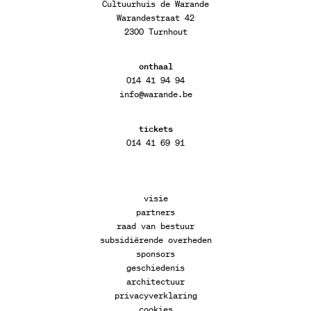
Cultuurhuis de Warande
Warandestraat 42
2300 Turnhout
onthaal
014 41 94 94
info@warande.be
tickets
014 41 69 91
visie
partners
raad van bestuur
subsidiërende overheden
sponsors
geschiedenis
architectuur
privacyverklaring
cookies