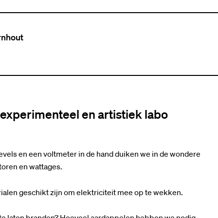
rnhout
experimenteel en artistiek labo
evels en een voltmeter in de hand duiken we in de wondere
toren en wattages.
alen geschikt zijn om elektriciteit mee op te wekken.
 te laten branden? Hoeveel aardappelen hebben we nodig