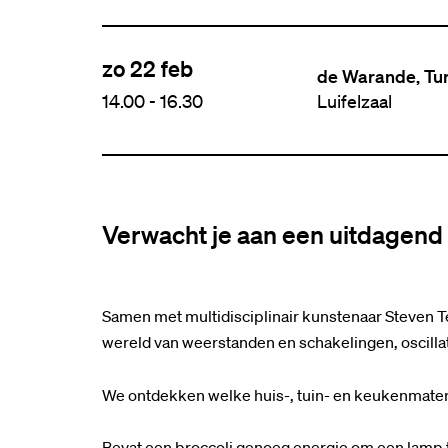
zo 22 feb
de Warande, Tu
14.00
-
16.30
Luifelzaal
Verwacht je aan een uitdagend 
Samen met multidisciplinair kunstenaar Steven T
wereld van weerstanden en schakelingen, oscilla
We ontdekken welke huis-, tuin- en keukenmateri
Bevat een broccoli genoeg energie om een lamp