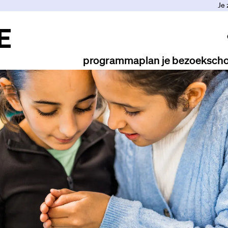
Je 
programma
plan je bezoek
scho