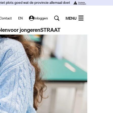
ziet plots goed wat de provincie allemaal doet
MENU
Contact
EN
Inloggen
len
voor jongeren
STRAAT